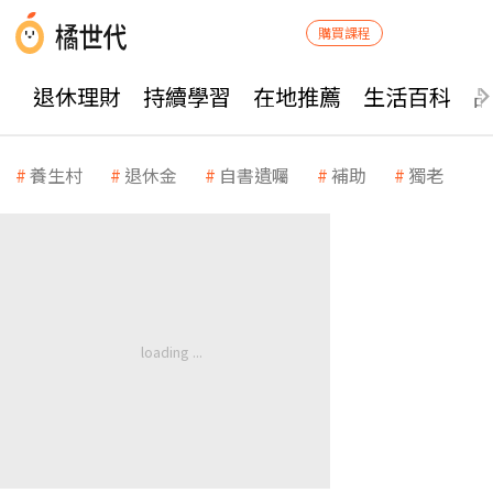
購買課程
退休理財
持續學習
在地推薦
生活百科
養生村
退休金
自書遺囑
補助
獨老