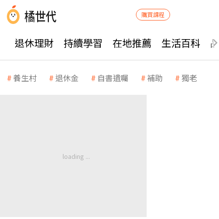
購買課程
退休理財
持續學習
在地推薦
生活百科
養生村
退休金
自書遺囑
補助
獨老