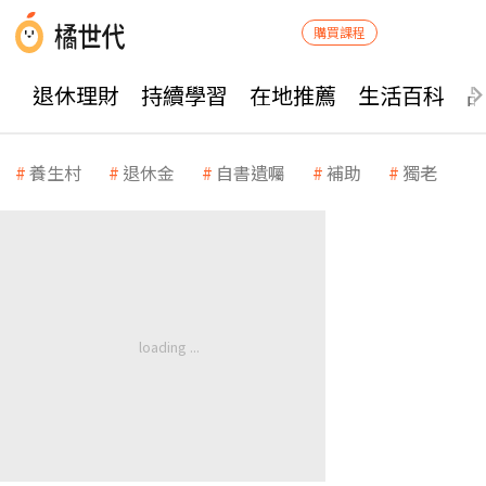
購買課程
退休理財
持續學習
在地推薦
生活百科
養生村
退休金
自書遺囑
補助
獨老