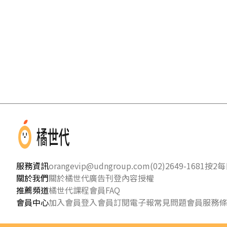
服務資訊
orangevip@udngroup.com
(02)2649-1681按2
每日
關於我們
關於橘世代
廣告刊登
內容授權
推薦頻道
橘世代課程
會員FAQ
會員中心
加入會員
登入會員
訂閱電子報
常見問題
會員服務條