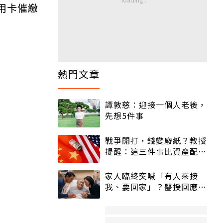
用卡催繳
熱門文章
譚敦慈：迎接一個人老後，
先想5件事
戰爭開打，錢變廢紙？教授
提醒：這三件事比資產配置
更重要！
家人臨終突喊「有人來接
我、要回家」？醫授回應方
式快學：避免抱憾終生