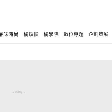
品味時尚
橘煩惱
橘學院
數位專題
企劃策展