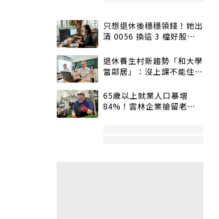
只想退休後穩穩領錢！她出
清 0056 換這 3 檔好股：
股價高點照樣買
退休養生村新趨勢「和大學
當鄰居」：沒上課不能住、
宿舍變養老房
65歲以上就業人口暴增
84%！雲林企業搶留老員
工：穩定性高、經驗豐富