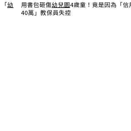
！「
幼
用書包砸傷
幼兒園
4歲童！竟是因為「信
40萬」教保員失控