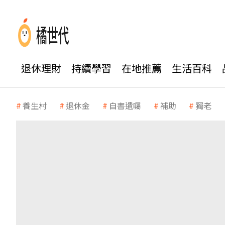
退休理財
持續學習
在地推薦
生活百科
養生村
退休金
自書遺囑
補助
獨老