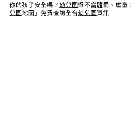
你的孩子安全嗎？
幼兒園
爆不當體罰、虐童
兒園
地圖」免費查詢全台
幼兒園
資訊