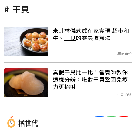
干貝
米其林儀式感在家實現 超市和
牛、
干貝
的零失敗煎法
生活百科
真假
干貝
比一比！營養師教你
這樣分辨：吃對
干貝
鞏固免疫
力更招財
生活百科