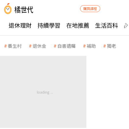
購買課程
退休理財
持續學習
在地推薦
生活百科
養生村
退休金
自書遺囑
補助
獨老