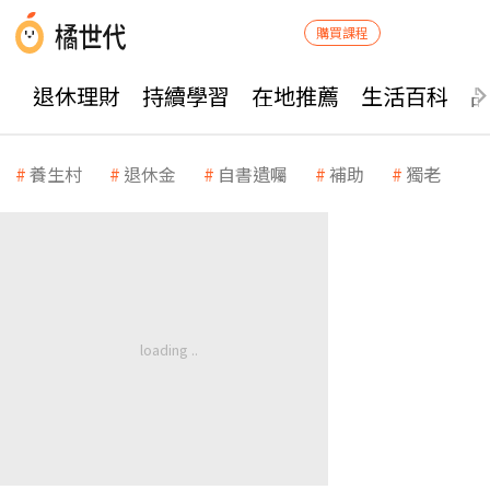
購買課程
退休理財
持續學習
在地推薦
生活百科
養生村
退休金
自書遺囑
補助
獨老