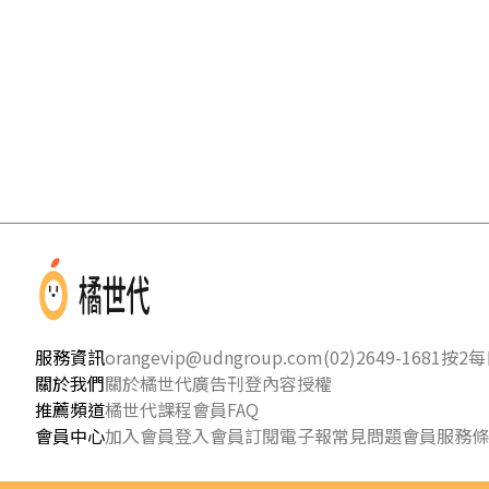
服務資訊
orangevip@udngroup.com
(02)2649-1681按2
每日
關於我們
關於橘世代
廣告刊登
內容授權
推薦頻道
橘世代課程
會員FAQ
會員中心
加入會員
登入會員
訂閱電子報
常見問題
會員服務條