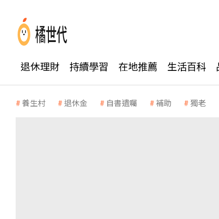
退休理財
持續學習
在地推薦
生活百科
養生村
退休金
自書遺囑
補助
獨老