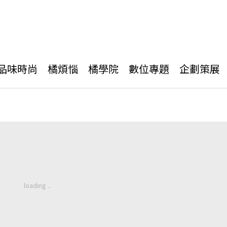
品味時尚
橘煩惱
橘學院
數位專題
企劃策展