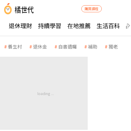
購買課程
退休理財
持續學習
在地推薦
生活百科
養生村
退休金
自書遺囑
補助
獨老