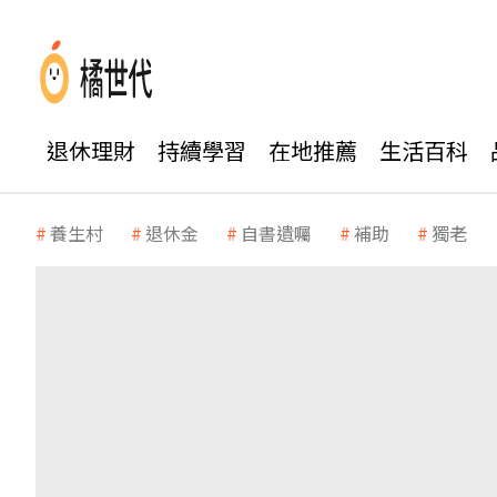
退休理財
持續學習
在地推薦
生活百科
養生村
退休金
自書遺囑
補助
獨老