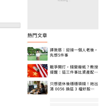
熱門文章
譚敦慈：迎接一個人老後，
先想5件事
戰爭開打，錢變廢紙？教授
提醒：這三件事比資產配置
更重要！
只想退休後穩穩領錢！她出
清 0056 換這 3 檔好股：
股價高點照樣買