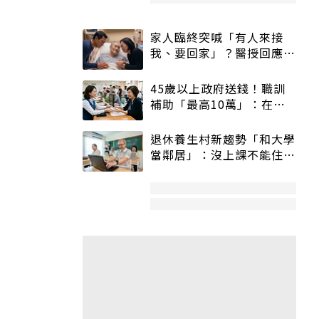
家人臨終突喊「有人來接
我、要回家」？醫授回應方
式快學：避免抱憾終生
45歲以上政府送錢！職訓
補助「最高10萬」：在
職、待業都能申請
退休養生村新趨勢「和大學
當鄰居」：沒上課不能住、
宿舍變養老房