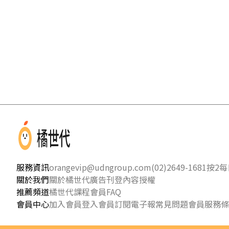
服務資訊
orangevip@udngroup.com
(02)2649-1681按2
每日
關於我們
關於橘世代
廣告刊登
內容授權
推薦頻道
橘世代課程
會員FAQ
會員中心
加入會員
登入會員
訂閱電子報
常見問題
會員服務條