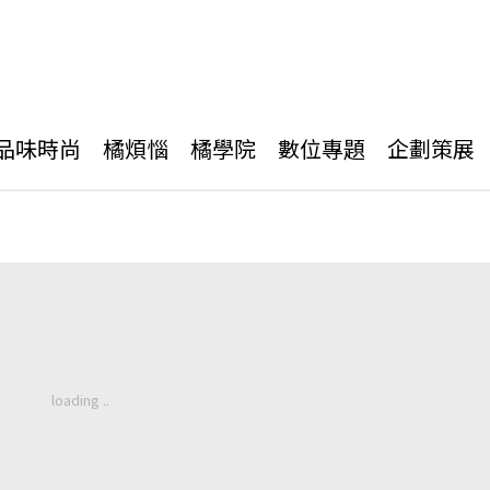
品味時尚
橘煩惱
橘學院
數位專題
企劃策展