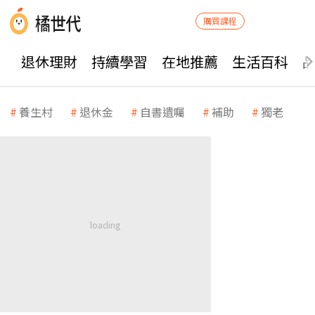
購買課程
退休理財
持續學習
在地推薦
生活百科
養生村
退休金
自書遺囑
補助
獨老