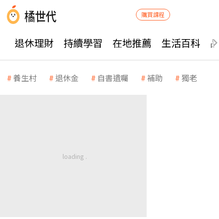
購買課程
退休理財
持續學習
在地推薦
生活百科
養生村
退休金
自書遺囑
補助
獨老