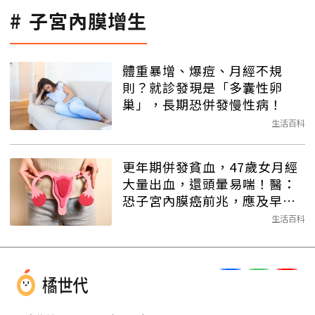
子宮內膜增生
體重暴增、爆痘、月經不規
則？就診發現是「多囊性卵
巢」，長期恐併發慢性病！
生活百科
更年期併發貧血，47歲女月經
大量出血，還頭暈易喘！醫：
恐子宮內膜癌前兆，應及早就
醫
生活百科