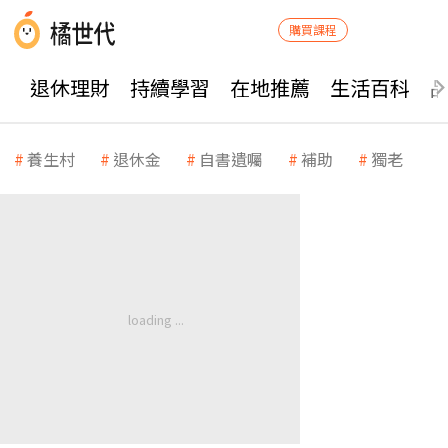
購買課程
退休理財
持續學習
在地推薦
生活百科
養生村
退休金
自書遺囑
補助
獨老