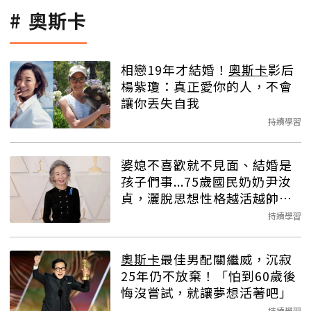
奧斯卡
相戀19年才結婚！
奧斯卡
影后
楊紫瓊：真正愛你的人，不會
讓你丟失自我
持續學習
婆媳不喜歡就不見面、結婚是
孩子們事...75歲國民奶奶尹汝
貞，灑脫思想性格越活越帥
氣！
持續學習
奧斯卡
最佳男配關繼威，沉寂
25年仍不放棄！「怕到60歲後
悔沒嘗試，就讓夢想活著吧」
持續學習