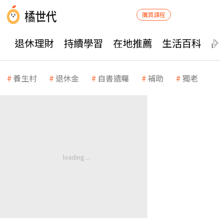
購買課程
退休理財
持續學習
在地推薦
生活百科
養生村
退休金
自書遺囑
補助
獨老