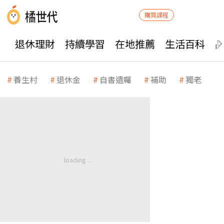
購買課程
退休理財
持續學習
在地推薦
生活百科
養生村
退休金
自書遺囑
補助
獨老