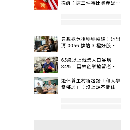
提醒：這三件事比資產配置
更重要！
只想退休後穩穩領錢！她出
清 0056 換這 3 檔好股：
股價高點照樣買
65歲以上就業人口暴增
84%！雲林企業搶留老員
工：穩定性高、經驗豐富
退休養生村新趨勢「和大學
當鄰居」：沒上課不能住、
宿舍變養老房