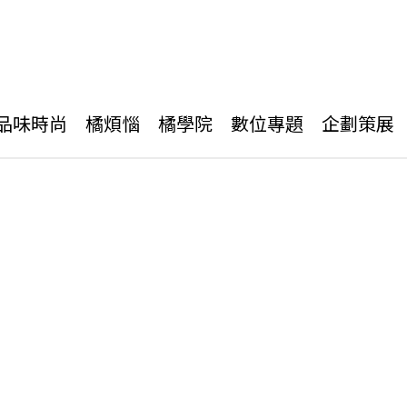
品味時尚
橘煩惱
橘學院
數位專題
企劃策展