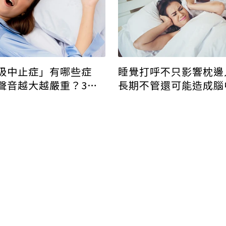
吸中止症」有哪些症
睡覺打呼不只影響枕邊
聲音越大越嚴重？3大
長期不管還可能造成腦
群必看！