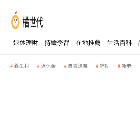
退休理財
持續學習
在地推薦
生活百科
養生村
退休金
自書遺囑
補助
獨老