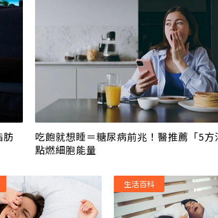
脂肪
吃飽就想睡＝糖尿病前兆！醫推薦「5方
點燃細胞能量
生活百科