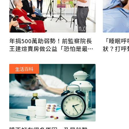
年捐500萬助弱勢！前監察院長
「睡眠呼
王建煊賣房做公益「恐怕是最後
狀？打呼
一舞」
高風險族
生活百科