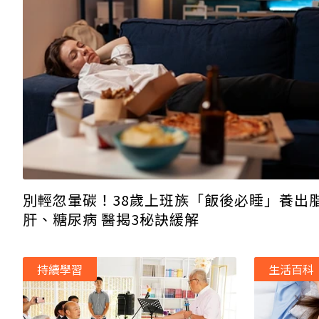
別輕忽暈碳！38歲上班族「飯後必睡」養出
肝、糖尿病 醫揭3秘訣緩解
持續學習
生活百科