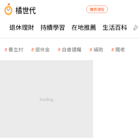
購買課程
退休理財
持續學習
在地推薦
生活百科
養生村
退休金
自書遺囑
補助
獨老