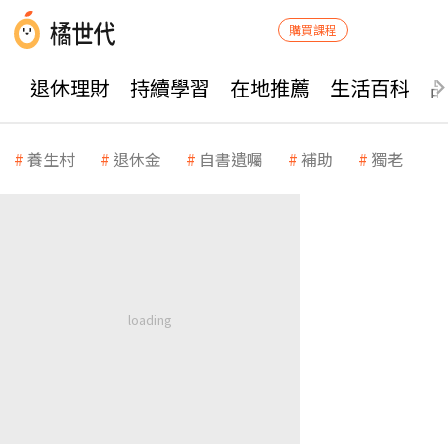
購買課程
退休理財
持續學習
在地推薦
生活百科
養生村
退休金
自書遺囑
補助
獨老