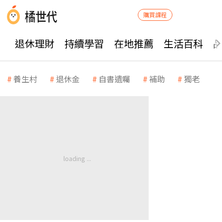
購買課程
退休理財
持續學習
在地推薦
生活百科
養生村
退休金
自書遺囑
補助
獨老