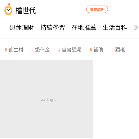
購買課程
退休理財
持續學習
在地推薦
生活百科
養生村
退休金
自書遺囑
補助
獨老