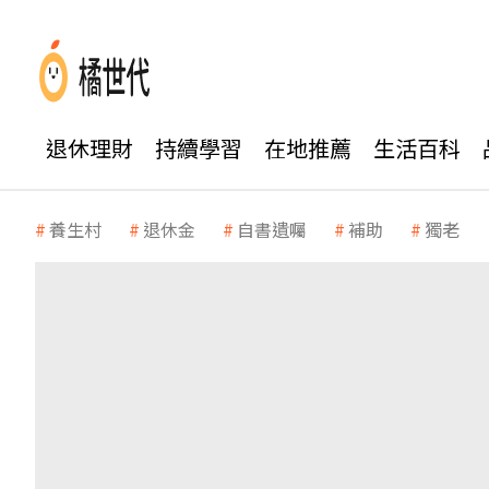
退休理財
持續學習
在地推薦
生活百科
養生村
退休金
自書遺囑
補助
獨老