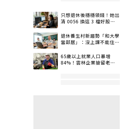
只想退休後穩穩領錢！她出
清 0056 換這 3 檔好股：
股價高點照樣買
退休養生村新趨勢「和大學
當鄰居」：沒上課不能住、
宿舍變養老房
65歲以上就業人口暴增
84%！雲林企業搶留老員
工：穩定性高、經驗豐富