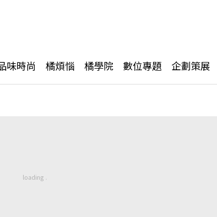
品味時尚
橘煩惱
橘學院
數位專題
企劃策展