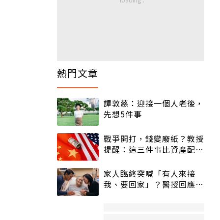
熱門文章
譚敦慈：迎接一個人老後，
先想5件事
戰爭開打，錢變廢紙？教授
提醒：這三件事比資產配置
更重要！
家人臨終突喊「有人來接
我、要回家」？醫授回應方
式快學：避免抱憾終生