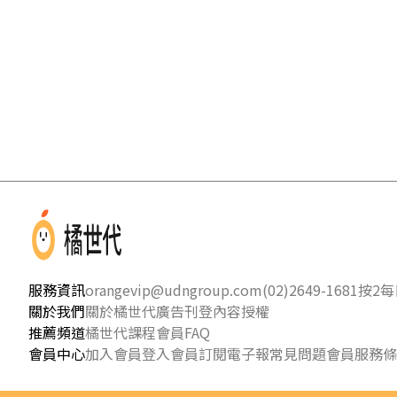
服務資訊
orangevip@udngroup.com
(02)2649-1681按2
每日
關於我們
關於橘世代
廣告刊登
內容授權
推薦頻道
橘世代課程
會員FAQ
會員中心
加入會員
登入會員
訂閱電子報
常見問題
會員服務條