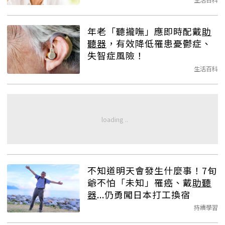
年老「聽攏嘸」應即時配戴
助
聽器
，有效降低罹患憂鬱症、
失智症風險！
生活百科
不知道明天會發生什麼事！7旬
爺不怕「未知」罹癌、戴
助聽
器
...仍勇闖日本打工換宿
持續學習