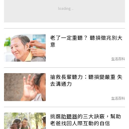
老了一定重聽？ 聽損徵兆別大
意
生活百科
搶救長輩聽力：聽損變嚴重 失
去溝通力
生活百科
挑選
助聽器
的三大訣竅，幫助
老爸找回人際互動的自信