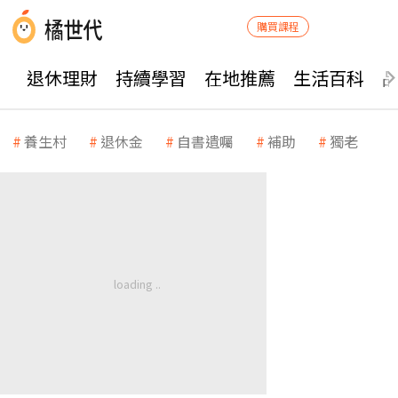
購買課程
退休理財
持續學習
在地推薦
生活百科
養生村
退休金
自書遺囑
補助
獨老