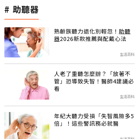
助聽器
熟齡族聽力退化別輕忽！
助聽
器
2026新款推薦與配戴心法
生活百科
人老了重聽怎麼辦？「放著不
管」恐導致失智！醫師4建議必
看
生活百科
年紀大聽力受損「失智風險多5
倍」！這些警訊務必就醫
生活百科