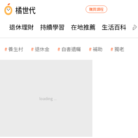
購買課程
退休理財
持續學習
在地推薦
生活百科
養生村
退休金
自書遺囑
補助
獨老