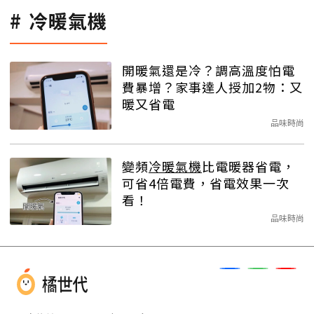
冷暖氣機
開暖氣還是冷？調高溫度怕電
費暴增？家事達人授加2物：又
暖又省電
品味時尚
變頻
冷暖氣機
比電暖器省電，
可省4倍電費，省電效果一次
看！
品味時尚