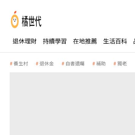
退休理財
持續學習
在地推薦
生活百科
養生村
退休金
自書遺囑
補助
獨老