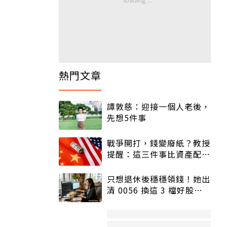
熱門文章
譚敦慈：迎接一個人老後，
先想5件事
戰爭開打，錢變廢紙？教授
提醒：這三件事比資產配置
更重要！
只想退休後穩穩領錢！她出
清 0056 換這 3 檔好股：
股價高點照樣買