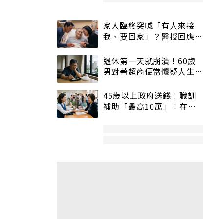
家人臨終突喊「有人來接
我、要回家」？醫授回應方
式快學：避免抱憾終生
退休第一天就崩潰！60歲
男對著超商便當懷疑人生
「一切好安靜」
45歲以上政府送錢！職訓
補助「最高10萬」：在
職、待業都能申請