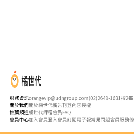
服務資訊
orangevip@udngroup.com
(02)2649-1681按2
每日
關於我們
關於橘世代
廣告刊登
內容授權
推薦頻道
橘世代課程
會員FAQ
會員中心
加入會員
登入會員
訂閱電子報
常見問題
會員服務條