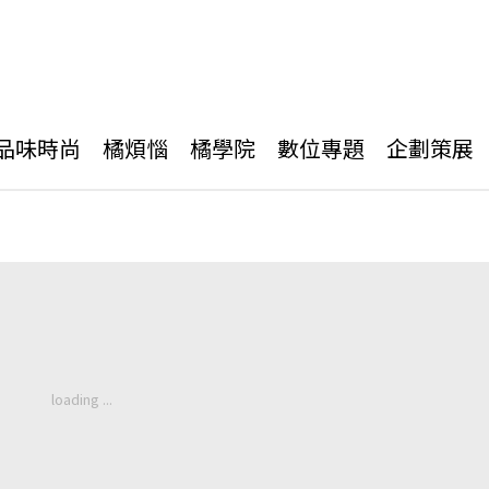
品味時尚
橘煩惱
橘學院
數位專題
企劃策展