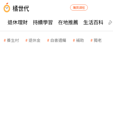
購買課程
退休理財
持續學習
在地推薦
生活百科
養生村
退休金
自書遺囑
補助
獨老