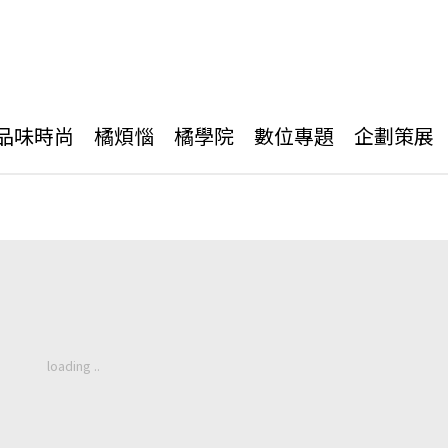
品味時尚
橘煩惱
橘學院
數位專題
企劃策展