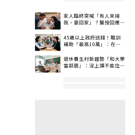
家人臨終突喊「有人來接
我、要回家」？醫授回應方
式快學：避免抱憾終生
45歲以上政府送錢！職訓
補助「最高10萬」：在
職、待業都能申請
退休養生村新趨勢「和大學
當鄰居」：沒上課不能住、
宿舍變養老房