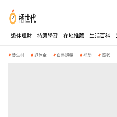
退休理財
持續學習
在地推薦
生活百科
養生村
退休金
自書遺囑
補助
獨老