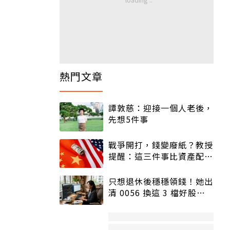
熱門文章
譚敦慈：迎接一個人老後，
先想5件事
戰爭開打，錢變廢紙？教授
提醒：這三件事比資產配置
更重要！
只想退休後穩穩領錢！她出
清 0056 換這 3 檔好股：
股價高點照樣買