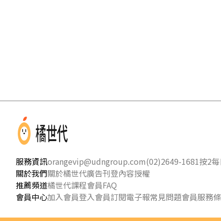
服務資訊
orangevip@udngroup.com
(02)2649-1681按2
每日
關於我們
關於橘世代
廣告刊登
內容授權
推薦頻道
橘世代課程
會員FAQ
會員中心
加入會員
登入會員
訂閱電子報
常見問題
會員服務條