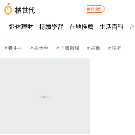
購買課程
退休理財
持續學習
在地推薦
生活百科
養生村
退休金
自書遺囑
補助
獨老