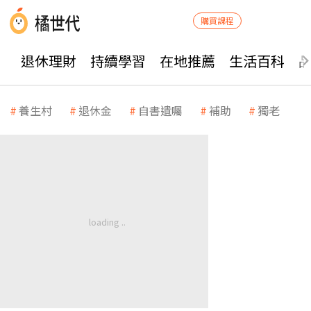
購買課程
退休理財
持續學習
在地推薦
生活百科
養生村
退休金
自書遺囑
補助
獨老