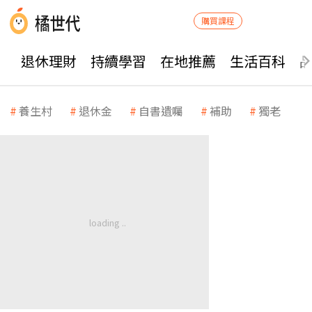
購買課程
退休理財
持續學習
在地推薦
生活百科
養生村
退休金
自書遺囑
補助
獨老