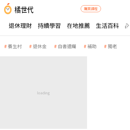
購買課程
退休理財
持續學習
在地推薦
生活百科
養生村
退休金
自書遺囑
補助
獨老