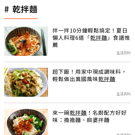
乾拌麵
拌一拌10分鐘輕鬆搞定！夏日
懶人料理6道「
乾拌麵
」食譜推
薦
生活百科
超下飯！用家中現成調味料，
輕鬆做出異國風味
乾拌麵
生活百科
來一碗
乾拌麵
！名廚配方好好
味：擔擔麵、麻婆拌麵
生活百科