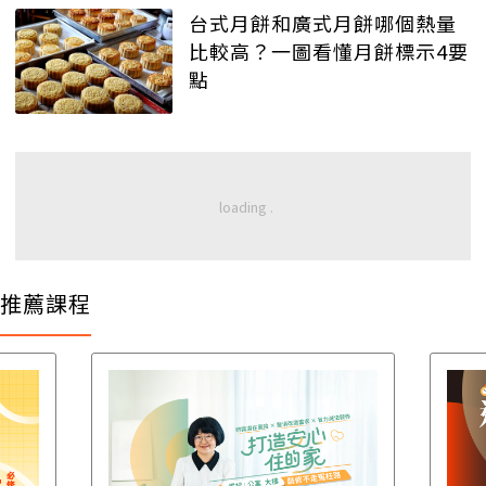
台式月餅和廣式月餅哪個熱量
比較高？一圖看懂月餅標示4要
點
推薦課程