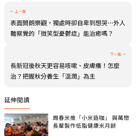
表面開朗樂觀，獨處時卻自卑到想哭…外人
難察覺的「微笑型憂鬱症」能治癒嗎？
長新冠後秋天更容易咳嗽、皮膚癢！怎麼
治？把握秋分養生「溫潤」為主
延伸閱讀
周春米推「小米造咖」 與萬巒
長輩製作低脂健康米月餅