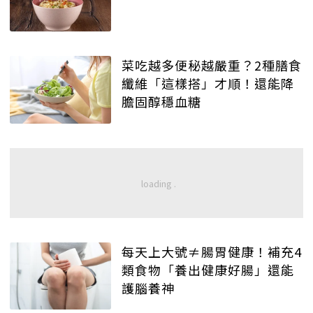
菜吃越多便秘越嚴重？2種膳食
纖維「這樣搭」才順！還能降
膽固醇穩血糖
每天上大號≠腸胃健康！補充4
類食物「養出健康好腸」還能
護腦養神