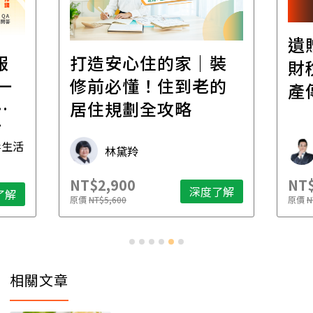
遺
報
打造安心住的家｜裝
財
一
修前必懂！住到老的
產
一
居住規劃全攻略
先
毒生活
林黛羚
NT$2,900
NT$
深度了解
了解
原價
NT$5,600
原價
N
相關文章