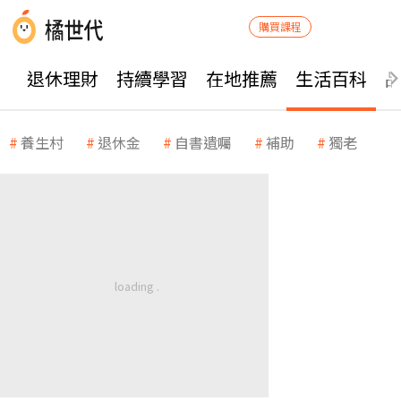
購買課程
退休理財
持續學習
在地推薦
生活百科
養生村
退休金
自書遺囑
補助
獨老