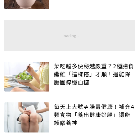
菜吃越多便秘越嚴重？2種膳食
纖維「這樣搭」才順！還能降
膽固醇穩血糖
每天上大號≠腸胃健康！補充4
類食物「養出健康好腸」還能
護腦養神