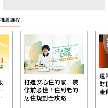
推薦課程
遺
報
打造安心住的家｜裝
財
一
修前必懂！住到老的
產
一
居住規劃全攻略
先