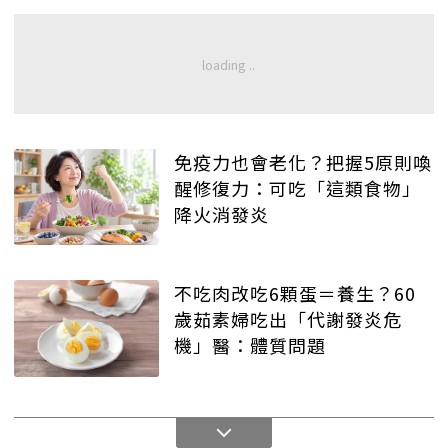
免疫力也會老化？把握5原則喚
醒修復力：可吃「這類食物」
降火消發炎
不吃肉改吃6顆蛋＝養生？60
歲茹素婦吃出「代謝發炎危
機」醫：體質問題