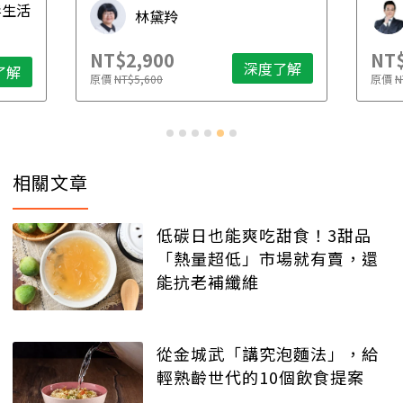
毒生活
林黛羚
NT$2,900
NT$
深度了解
了解
原價
NT$5,600
原價
N
相關文章
低碳日也能爽吃甜食！3甜品
「熱量超低」市場就有賣，還
能抗老補纖維
從金城武「講究泡麵法」，給
輕熟齡世代的10個飲食提案