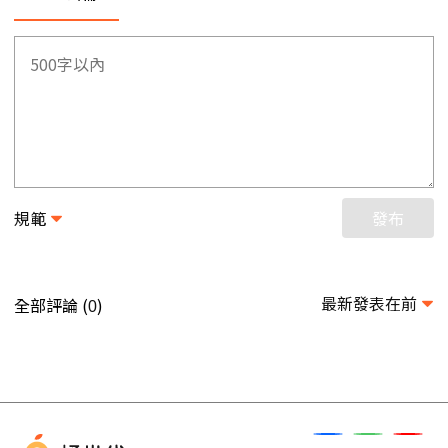
規範
發布
最新發表在前
全部評論 (
)
0