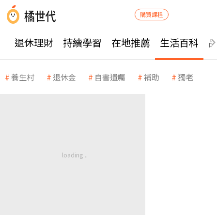
購買課程
退休理財
持續學習
在地推薦
生活百科
養生村
退休金
自書遺囑
補助
獨老