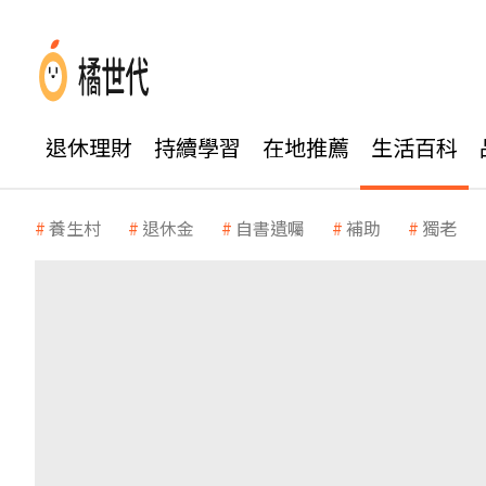
退休理財
持續學習
在地推薦
生活百科
養生村
退休金
自書遺囑
補助
獨老