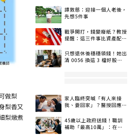
譚敦慈：迎接一個人老後，
先想5件事
戰爭開打，錢變廢紙？教授
提醒：這三件事比資產配置
更重要！
只想退休後穩穩領錢！她出
清 0056 換這 3 檔好股：
股價高點照樣買
可做梨
家人臨終突喊「有人來接
我、要回家」？醫授回應方
身梨香又
式快學：避免抱憾終生
細梨燉煮
45歲以上政府送錢！職訓
補助「最高10萬」：在
職、待業都能申請