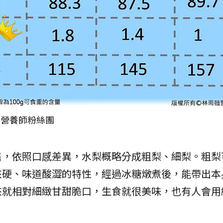
薇營養師粉絲團
販售，依照口感差異，水梨概略分成粗梨、細梨。粗梨
來硬、味道酸澀的特性，經過冰糖燉煮後，能帶出本
來就相對細緻甘甜脆口，生食就很美味，也有人會用