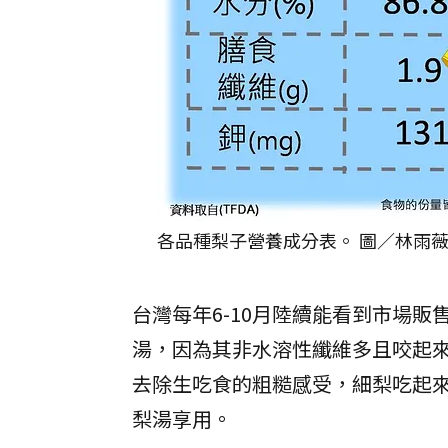
各品種梨子營養成分表。 圖／林雨
台灣每年6-10月陸續能看到市場
湯，因為其非水溶性纖維多且咬起
去除生吃食的粗糙感受，細梨吃起
梨湯享用。