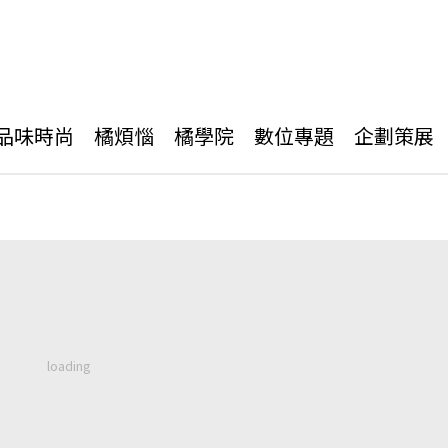
品味時尚
橘煩惱
橘學院
數位專題
企劃策展