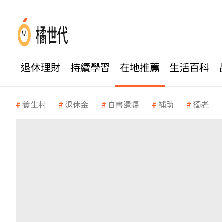
退休理財
持續學習
在地推薦
生活百科
養生村
退休金
自書遺囑
補助
獨老