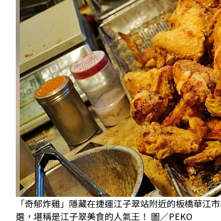
「奇郁炸雞」隱藏在捷運江子翠站附近的板橋華江市
選，堪稱是江子翠美食的人氣王！ 圖／PEKO