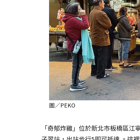
圖／PEKO
「奇郁炸雞」位於新北市板橋區江
子翠站，出站步行5即可抵達 。這裡