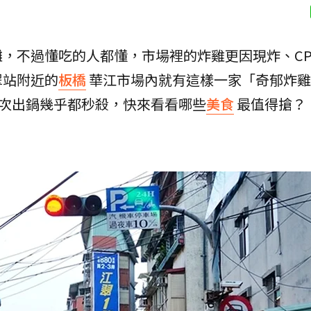
，不過懂吃的人都懂，市場裡的炸雞更因現炸、C
翠站附近的
板橋
華江市場內就有這樣一家「奇郁炸雞
每次出鍋幾乎都秒殺，快來看看哪些
美食
最值得搶？