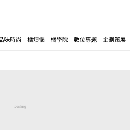
品味時尚
橘煩惱
橘學院
數位專題
企劃策展