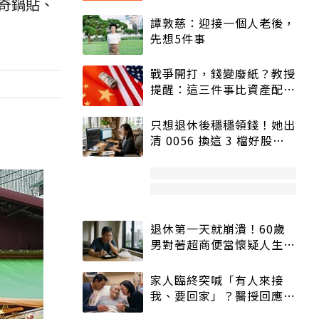
奇鍋貼、
譚敦慈：迎接一個人老後，
先想5件事
戰爭開打，錢變廢紙？教授
提醒：這三件事比資產配置
更重要！
只想退休後穩穩領錢！她出
清 0056 換這 3 檔好股：
股價高點照樣買
退休第一天就崩潰！60歲
男對著超商便當懷疑人生
「一切好安靜」
家人臨終突喊「有人來接
我、要回家」？醫授回應方
式快學：避免抱憾終生