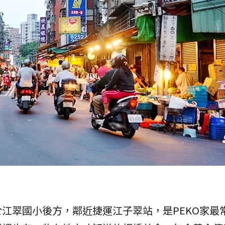
江翠國小後方，鄰近捷運江子翠站，是PEKO家最