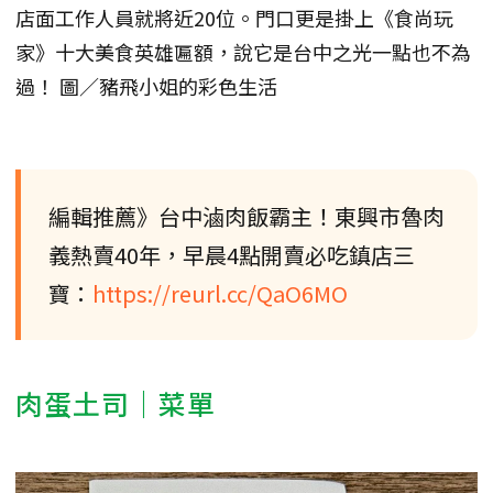
店面工作人員就將近20位。門口更是掛上《食尚玩
家》十大美食英雄匾額，說它是台中之光一點也不為
過！ 圖／豬飛小姐的彩色生活
編輯推薦》台中滷肉飯霸主！東興市魯肉
義熱賣40年，早晨4點開賣必吃鎮店三
寶：
https://reurl.cc/QaO6MO
肉蛋土司｜菜單