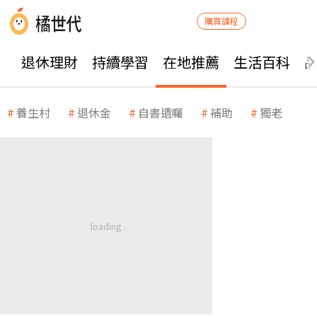
購買課程
退休理財
持續學習
在地推薦
生活百科
養生村
退休金
自書遺囑
補助
獨老