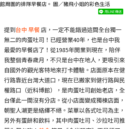
館周圍的排隊早餐店。 圖／豬飛小姐的彩色生活
用LINE傳送
提到
台中
早餐
店，一定不能錯過這間全台獨一
無二的肉蛋吐司！已經營業40年，也是台中我
最愛的早餐店了！從1985年開業到現在，陪伴
我整個青春歲月，不只是台中在地人，更吸引來
自國外的觀光客特地來打卡體驗。店面原本在健
行路靠近台灣大道口，現在已搬家到健行路與民
權路口（近科博館），是肉蛋吐司創始老店，全
台僅此一間沒有分店。從小店面變成獨棟店面，
朝聖人潮更是絡繹不絕。菜單以各式吐司為主，
另外有蛋餅和飲料，其中肉蛋吐司、沙拉吐司推