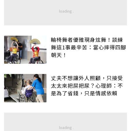
輪椅舞者優雅現身炫舞！談練
舞這1事最辛苦：當心摔得四腳
朝天！
丈夫不想讓外人照顧，只接受
太太來把屎把尿？心理師：不
是為了省錢，只是情感依賴