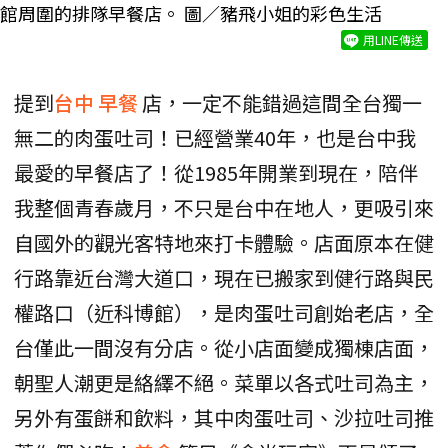
館周圍的排隊早餐店。 圖／豬飛小姐的彩色生活
用LINE傳送
提到
台中
早餐
店，一定不能錯過這間全台獨一
無二的肉蛋吐司！已經營業40年，也是台中我
最愛的早餐店了！從1985年開業到現在，陪伴
我整個青春歲月，不只是台中在地人，更吸引來
自國外的觀光客特地來打卡體驗。店面原本在健
行路靠近台灣大道口，現在已搬家到健行路與民
權路口（近科博館），是肉蛋吐司創始老店，全
台僅此一間沒有分店。從小店面變成獨棟店面，
朝聖人潮更是絡繹不絕。菜單以各式吐司為主，
另外有蛋餅和飲料，其中肉蛋吐司、沙拉吐司推