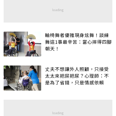
輪椅舞者優雅現身炫舞！談練
舞這1事最辛苦：當心摔得四腳
朝天！
丈夫不想讓外人照顧，只接受
太太來把屎把尿？心理師：不
是為了省錢，只是情感依賴