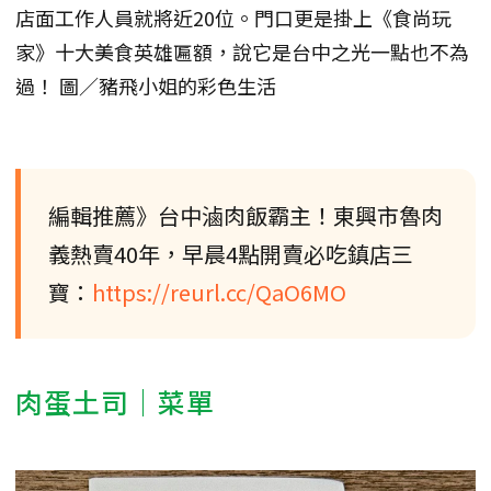
店面工作人員就將近20位。門口更是掛上《食尚玩
家》十大美食英雄匾額，說它是台中之光一點也不為
過！ 圖／豬飛小姐的彩色生活
編輯推薦》台中滷肉飯霸主！東興市魯肉
義熱賣40年，早晨4點開賣必吃鎮店三
寶：
https://reurl.cc/QaO6MO
肉蛋土司｜菜單