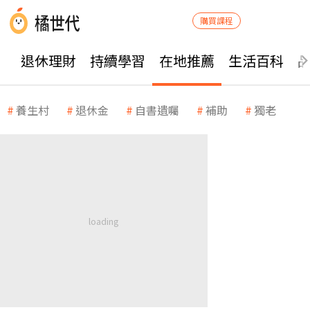
購買課程
退休理財
持續學習
在地推薦
生活百科
養生村
退休金
自書遺囑
補助
獨老