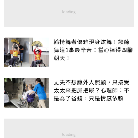
輪椅舞者優雅現身炫舞！談練
舞這1事最辛苦：當心摔得四腳
朝天！
丈夫不想讓外人照顧，只接受
太太來把屎把尿？心理師：不
是為了省錢，只是情感依賴