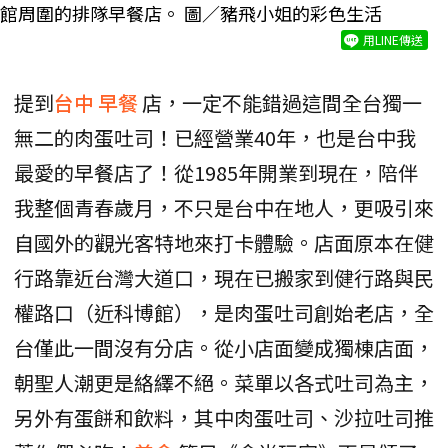
館周圍的排隊早餐店。 圖／豬飛小姐的彩色生活
用LINE傳送
提到
台中
早餐
店，一定不能錯過這間全台獨一
無二的肉蛋吐司！已經營業40年，也是台中我
最愛的早餐店了！從1985年開業到現在，陪伴
我整個青春歲月，不只是台中在地人，更吸引來
自國外的觀光客特地來打卡體驗。店面原本在健
行路靠近台灣大道口，現在已搬家到健行路與民
權路口（近科博館），是肉蛋吐司創始老店，全
台僅此一間沒有分店。從小店面變成獨棟店面，
朝聖人潮更是絡繹不絕。菜單以各式吐司為主，
另外有蛋餅和飲料，其中肉蛋吐司、沙拉吐司推