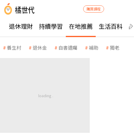
購買課程
退休理財
持續學習
在地推薦
生活百科
養生村
退休金
自書遺囑
補助
獨老