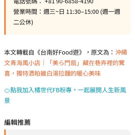
電話號碼： +81 90-6858-4190
營業時間：週三~日 11:30–15:00 (週一週
二公休)
本文轉載自《台南好Food遊》，原文為：
沖繩
文青海風小店｜「美ら門扇」藏在巷弄裡的驚
喜，獨特酒粕雞白湯拉麵的暖心美味
🍊點我加入橘世代FB粉專，一起展開人生新風
景
編輯推薦