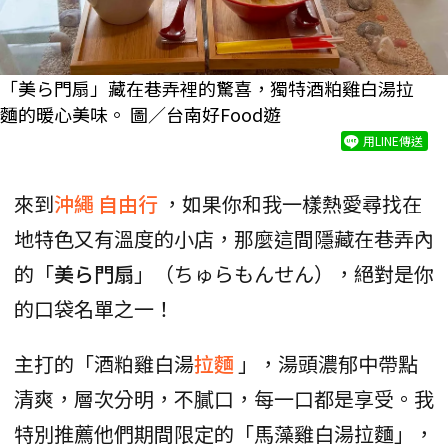
「美ら門扇」藏在巷弄裡的驚喜，獨特酒粕雞白湯拉
麵的暖心美味。 圖／台南好Food遊
用LINE傳送
來到
沖繩
自由行
，如果你和我一樣熱愛尋找在
地特色又有溫度的小店，那麼這間隱藏在巷弄內
的「
美ら門扇
」（ちゅらもんせん），絕對是你
的口袋名單之一！
主打的「酒粕雞白湯
拉麵
」，湯頭濃郁中帶點
清爽，層次分明，不膩口，每一口都是享受。我
特別推薦他們期間限定的「馬藻雞白湯拉麵」，