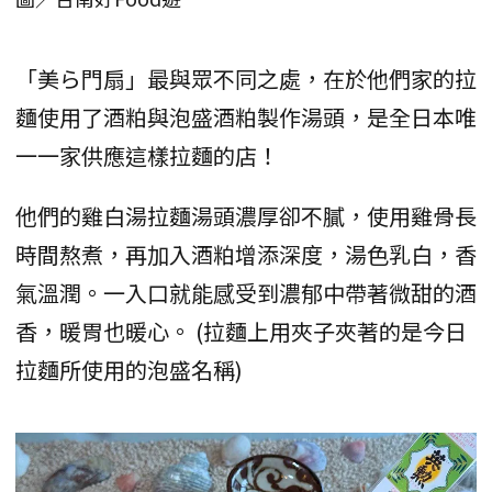
「美ら門扇」最與眾不同之處，在於他們家的拉
麵使用了酒粕與泡盛酒粕製作湯頭，是全日本唯
一一家供應這樣拉麵的店！
他們的雞白湯拉麵湯頭濃厚卻不膩，使用雞骨長
時間熬煮，再加入酒粕增添深度，湯色乳白，香
氣溫潤。一入口就能感受到濃郁中帶著微甜的酒
香，暖胃也暖心。 (拉麵上用夾子夾著的是今日
拉麵所使用的泡盛名稱)