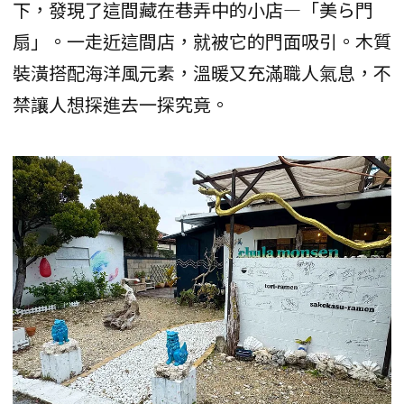
下，發現了這間藏在巷弄中的小店—「美ら門
扇」。一走近這間店，就被它的門面吸引。木質
裝潢搭配海洋風元素，溫暖又充滿職人氣息，不
禁讓人想探進去一探究竟。