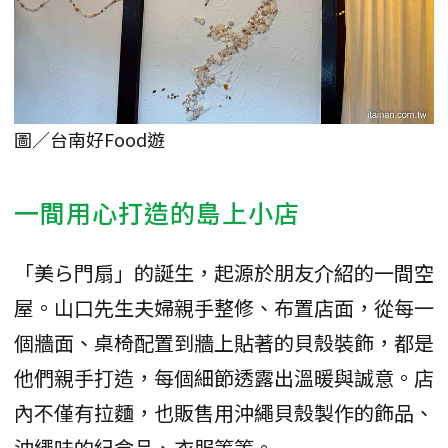
圖／台南好Food遊
一間用心打造的島上小店
「美ら門扇」的誕生，起源於朋友介紹的一間空
屋。山口先生夫婦親手整修、布置店面，從每一
個牆面、桌椅配置到牆上貼著的貝殼裝飾，都是
他們親手打造，每個細節透露出溫暖與誠意。店
內不僅有拉麵，也販售用沖繩貝殼製作的飾品、
沖繩味的紀念品、衣服等等。