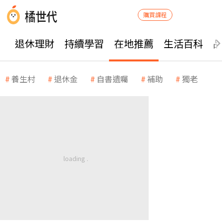
購買課程
退休理財
持續學習
在地推薦
生活百科
養生村
退休金
自書遺囑
補助
獨老