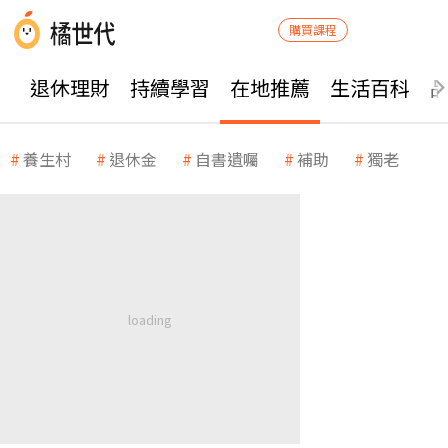
購買課程
退休理財
持續學習
在地推薦
生活百科
養生村
退休金
自書遺囑
補助
獨老