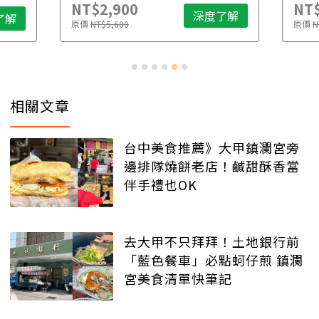
NT$2,900
NT$
深度了解
了解
原價
NT$5,600
原價
N
相關文章
台中美食推薦》大甲鎮瀾宮旁
邊排隊燒餅老店！鹹甜酥香當
伴手禮也OK
去大甲不只拜拜！土地銀行前
「藍色餐車」必點蚵仔煎 鎮瀾
宮美食清單快筆記