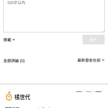
規範
發布
最新發表在前
全部評論 (
)
0