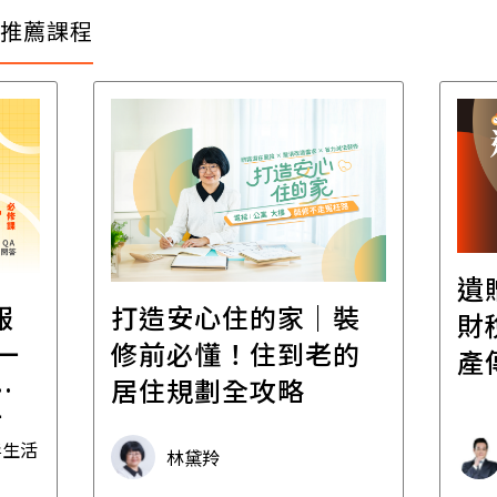
推薦課程
遺
報
打造安心住的家｜裝
財
一
修前必懂！住到老的
產
一
居住規劃全攻略
先
毒生活
林黛羚