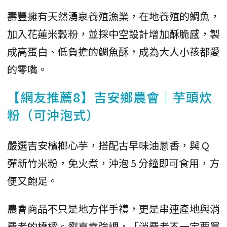
壽豐擁有天然湧泉養殖漁業，在地養殖的鯛魚，
加入花蓮米穀粉，並採中空設計增加酥脆感，製
成高蛋白、低負擔的鯛魚酥，成為大人小孩都愛
的零嘴。
【網友推薦8】吉安鄉農會｜芋頭炊
粉（可沖泡式）
嚴選吉安檳榔心芋，搭配古早味油蔥香，與 Q
彈新竹米粉，免火煮，沖泡 5 分鐘即可食用，方
便又飽足。
農會商品不只是地方伴手禮，更是串連產地與消
費者的橋樑。劉嘉堯強調，「消費者不一定要買