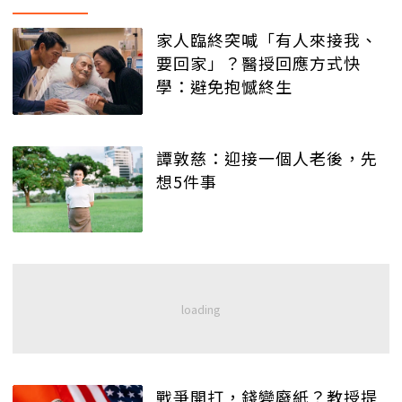
家人臨終突喊「有人來接我、
要回家」？醫授回應方式快
學：避免抱憾終生
譚敦慈：迎接一個人老後，先
想5件事
戰爭開打，錢變廢紙？教授提