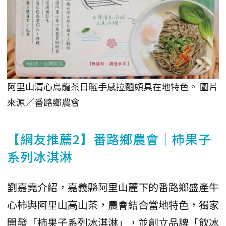
阿里山清心烏龍茶日曬手感拉麵頗具在地特色。 圖片
來源／番路鄉農會
【網友推薦2】番路鄉農會｜柿果子
系列冰淇淋
劉嘉堯介紹，嘉義縣阿里山麓下的番路鄉盛產牛
心柿與阿里山高山茶，農會結合當地特色，獨家
開發「柿果子系列冰淇淋」，並創立品牌「飲冰