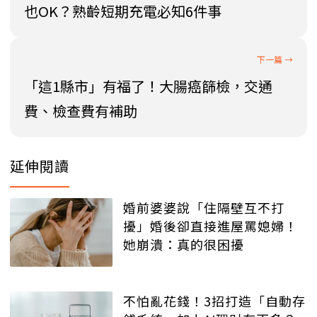
也OK？熟齡短期充電必知6件事
「這1縣市」有福了！大腸癌篩檢，交通
費、檢查費有補助
延伸閱讀
婚前婆婆說「住隔壁互不打
擾」婚後卻直接進屋罵媳婦！
她崩潰：真的很困擾
不怕亂花錢！3招打造「自動存