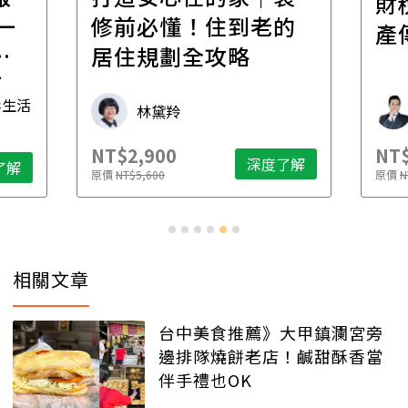
財稅專家親授，讓資
的
經
產傳承更有效率
年
財稅專家 朱家棟
NT$2,500
NT$
了解
深度了解
原價
NT$4,888
原價
N
…
相關文章
台中美食推薦》大甲鎮瀾宮旁
邊排隊燒餅老店！鹹甜酥香當
伴手禮也OK