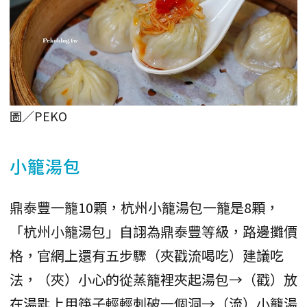
圖／PEKO
小籠湯包
鼎泰豐一籠10顆，杭州小籠湯包一籠是8顆，
「杭州小籠湯包」自詡為鼎泰豐等級，路邊攤價
格，官網上還有五步驟（夾戳流喝吃）建議吃
法，（夾）小心的從蒸籠裡夾起湯包→（戳）放
在湯匙上用筷子輕輕刺破一個洞→（流）小籠湯