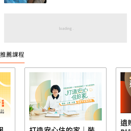
推薦課程
遺贈稅規劃直播課│
裝
百