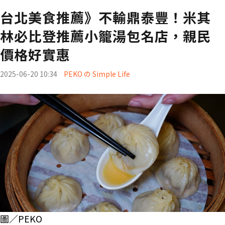
台北美食推薦》不輸鼎泰豐！米其
林必比登推薦小籠湯包名店，親民
價格好實惠
2025-06-20 10:34
PEKO の Simple Life
圖／PEKO