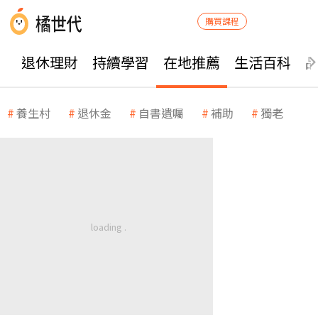
購買課程
退休理財
持續學習
在地推薦
生活百科
養生村
退休金
自書遺囑
補助
獨老