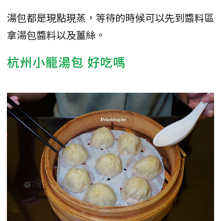
湯包都是現點現蒸，等待的時候可以先到醬料區
拿湯包醬料以及薑絲。
杭州小籠湯包 好吃嗎