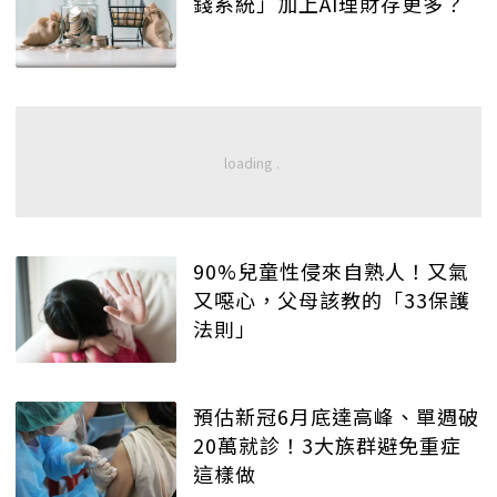
錢系統」加上AI理財存更多？
90%兒童性侵來自熟人！又氣
又噁心，父母該教的「33保護
法則」
預估新冠6月底達高峰、單週破
20萬就診！3大族群避免重症
這樣做