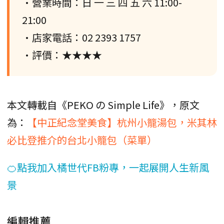
•營業時間：日 一 三 四 五 六 11:00-
21:00
•店家電話：02 2393 1757
•評價：★★★★
本文轉載自《PEKO の Simple Life》，原文
為：
【中正紀念堂美食】杭州小籠湯包，米其林
必比登推介的台北小籠包（菜單）
🍊點我加入橘世代FB粉專，一起展開人生新風
景
編輯推薦