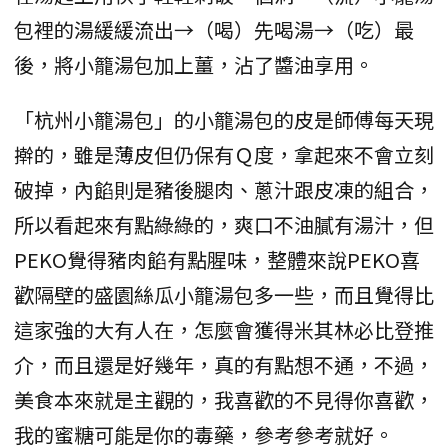
包裡的湯緩緩流出→（喝）先喝湯→（吃）最
後，將小籠湯包加上薑，沾了醬油享用。
「杭州小籠湯包」的小籠湯包的皮是師傅每天現
擀的，雖是薄皮但仍保有Ｑ度，拿起來不會立刻
破掉，內餡則是豬後腿肉、蔥汁跟皮凍的組合，
所以看起來有點綠綠的，爽口不油膩有湯汁，但
PEKO覺得豬肉餡有點腥味，整體來說PEKO喜
歡隔壁的盛園絲瓜小籠湯包多一些，而且覺得比
這家強的大有人在，怎麼會獲得米其林必比登推
介，而且還是好幾年，真的有點想不通，不過，
美食本來就是主觀的，我喜歡的不見得你喜歡，
我的蜜糖可能是你的毒藥，參考參考就好。