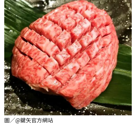
圖／@鍵矢官方網站