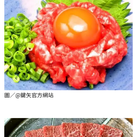
圖／@鍵矢官方網站