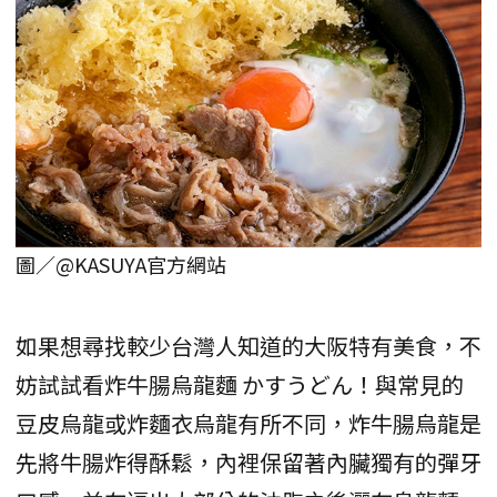
圖／@KASUYA官方網站
如果想尋找較少台灣人知道的大阪特有美食，不
妨試試看炸牛腸烏龍麵 かすうどん！與常見的
豆皮烏龍或炸麵衣烏龍有所不同，炸牛腸烏龍是
先將牛腸炸得酥鬆，內裡保留著內臟獨有的彈牙