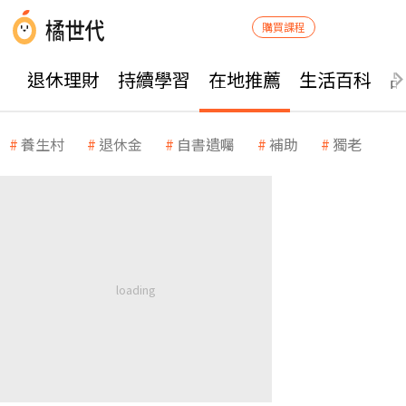
購買課程
退休理財
持續學習
在地推薦
生活百科
養生村
退休金
自書遺囑
補助
獨老