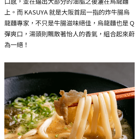
口感，並在逼出大部分的油脂之後灑在烏龍麵
上。而 KASUYA 就是大阪首屈一指的炸牛腸烏
龍麵專家，不只是牛腸滋味絕佳，烏龍麵也是 Q
彈爽口，湯頭則飄散著怡人的香氣，組合起來蔚
為一絕！