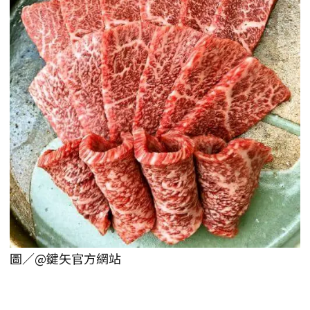
圖／@鍵矢官方網站