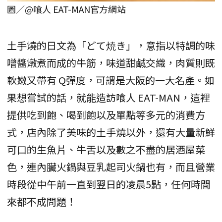
圖／@喰人 EAT-MAN官方網站
土手燒的日文為「どて焼き」，意指以特調的味
噌醬燉煮而成的牛筋，味道甜鹹交織，肉質則既
軟嫩又帶有 Q彈度，可謂是大阪的一大名產。如
果想嘗試的話，就能造訪喰人 EAT-MAN，這裡
提供吃到飽、喝到飽以及單點等多元的消費方
式，店內除了美味的土手燒以外，還有大量新鮮
可口的生魚片、牛舌以及數之不盡的居酒屋菜
色，連內臟火鍋與豆乳起司火鍋也有，而且營業
時段從中午前一直到翌日的凌晨5點，任何時間
來都不成問題！