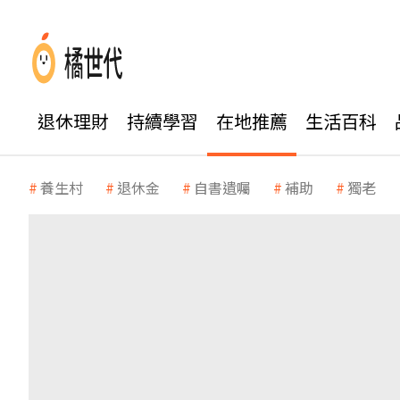
退休理財
持續學習
在地推薦
生活百科
養生村
退休金
自書遺囑
補助
獨老