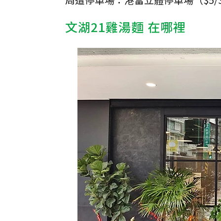
文湖21雞湯麵 在哪裡