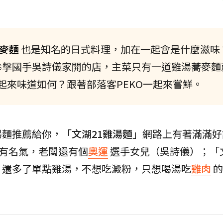
麥麵
也是知名的日式料理，加在一起會是什麼滋味
拳擊國手吳詩儀家開的店，主菜只有一道雞湯蕎麥麵
起來味道如何？跟著部落客PEKO一起來嘗鮮。
湯麵推薦給你，「
文湖21雞湯麵
」網路上有著滿滿好
小有名氣，老闆還有個
奧運
選手女兒（吳詩儀）；「文
，還多了單點雞湯，不想吃澱粉，只想喝湯吃
雞肉
的