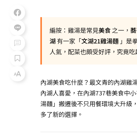
編按：雞湯是常見
美食
之一，
蕎
湖
有一家「
文湖21雞湯麵
」是
人氣，配菜也頗受好評，究竟吃
內湖美食吃什麼？最文青的內湖雞
內湖人喜愛，在內湖737巷美食中
湯麵」搬遷後不只用餐環境大升級
多了新的選擇。