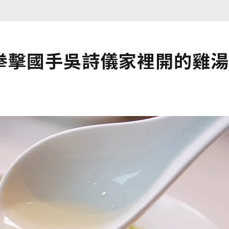
拳擊國手吳詩儀家裡開的雞湯