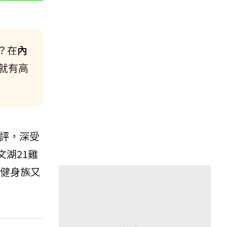
？在
內
就有高
評，深受
湖21雞
健身族又