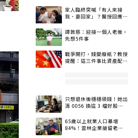
家人臨終突喊「有人來接
我、要回家」？醫授回應方
式快學：避免抱憾終生
譚敦慈：迎接一個人老後，
先想5件事
戰爭開打，錢變廢紙？教授
提醒：這三件事比資產配置
更重要！
只想退休後穩穩領錢！她出
清 0056 換這 3 檔好股：
股價高點照樣買
65歲以上就業人口暴增
84%！雲林企業搶留老員
工：穩定性高、經驗豐富