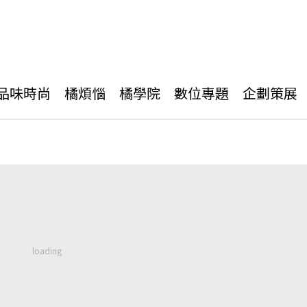
品味時尚
橘煩惱
橘學院
數位專題
企劃策展