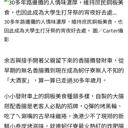
30多年路邊攤的人情味濃厚，維持庶民銅板美食，也
因此成為大學生打牙祭的宵夜好去處。 圖／Carter攝
影
余吉興接手開著父親留下來的香腸攤發財車，從
早期的無名香腸攤到現在成為蚵仔寮無人不知的
「大酒家」，算一算已走過30多年歲月。
小小發財車上的銅板美食種類多樣，自製的大腸
搭配香腸是老客人必點的招牌，Q彈的烤黑輪、
吃了ㄟ涮嘴的古早味雞捲，漁港少不了現撈的新
鮮小卷炭烤滋味，就連蚵仔寮最火熱紅的炸肥腸