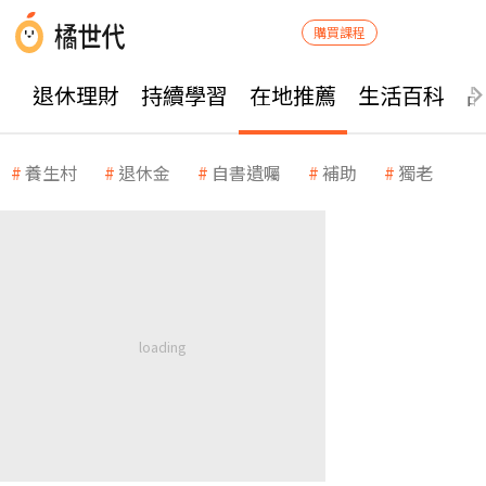
購買課程
退休理財
持續學習
在地推薦
生活百科
養生村
退休金
自書遺囑
補助
獨老