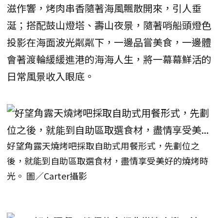
滋作響，烤肉串香隨著海風飄散開來，引人垂
涎；搭配鼓山燈塔、壽山夜景，隨著哨船頭燈色
投影在海面波光粼粼下，一邊品嘗美食，一邊體
會著渡輪緩緩進港的海海人生，將一幕幕鮮活的
日常風景收入眼底。
好望角露天燒烤吧採取自助式用餐形式，先劃位之
後，就能到自助區取選食材，盡情享受美好的燒烤時
光。 圖／Carter攝影