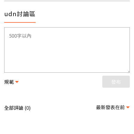
udn討論區
規範
發布
最新發表在前
全部評論 (
)
0