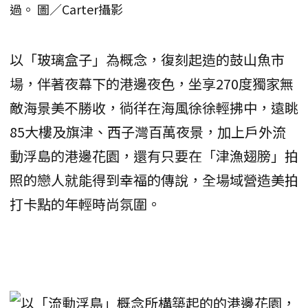
過。 圖／Carter攝影
以「玻璃盒子」為概念，復刻起造的鼓山魚市
場，伴著夜幕下的港邊夜色，坐享270度獨家無
敵海景美不勝收，徜徉在海風徐徐輕拂中，遠眺
85大樓及旗津、西子灣百萬夜景，加上戶外流
動浮島的港邊花園，還有只要在「津漁翅膀」拍
照的戀人就能得到幸福的傳說，全場域營造美拍
打卡點的年輕時尚氛圍。