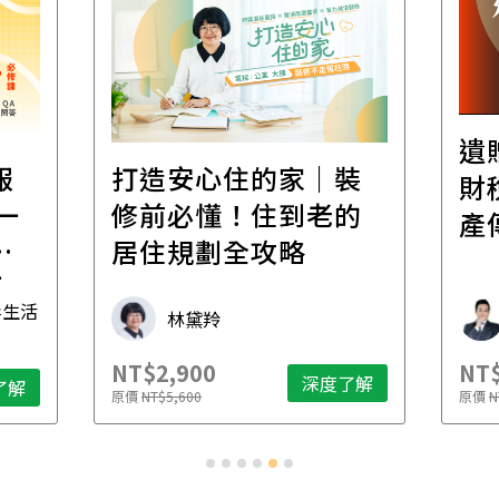
遺
報
打造安心住的家｜裝
財
一
修前必懂！住到老的
產
一
居住規劃全攻略
先
毒生活
林黛羚
NT$2,900
NT$
深度了解
了解
原價
NT$5,600
原價
N