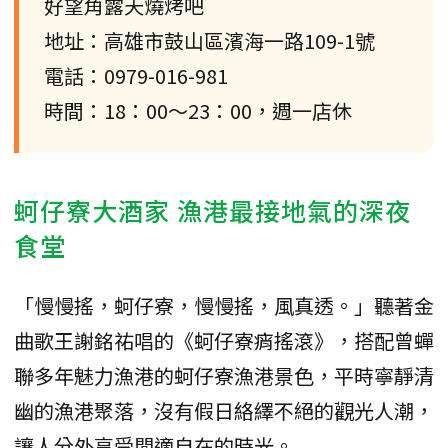
好望角露天燒烤吧
地址：高雄市鼓山區濱海一路109-1號
電話：0979-016-981
時間：18：00～23：00，週一店休
蚵仔寮大酒家 漁港最接地氣的深夜
食堂
「慢慢搖，蚵仔寮，慢慢搖，風真透。」聽著金
曲歌王謝銘祐唱的《蚵仔寮痟搖滾》，搭配曾蟬
聯多年魅力漁港的蚵仔寮漁港景色，平時寧靜清
幽的漁港聚落，沒有假日絡繹不絕的觀光人潮，
讓人分外享受閒適自在的時光。