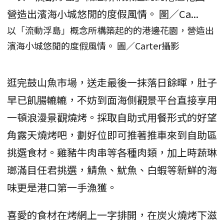
以「流動浮島」概念所構築起的的港邊花園，營造出
濱海小城悠閒的度假風情。 圖／Carter攝影
逛完鼓山魚市場，送走最後一抹落日餘暉，肚子
早已飢腸轆轆，不妨到面海側觀景平台直接享用
一頓浪漫景觀燒烤。採取自助式用餐形式的好望
角露天燒烤吧，劃好位即可推著推車來到自助區
挑選食材。雞豬牛肉串等各種肉類，加上時蔬琳
瑯滿目任君挑選，鯖魚、魷魚、白蝦等新鮮的海
味更是港口第一手漁獲。
喜愛的食材在烤網上一字排開，在炭火燒烤下滋