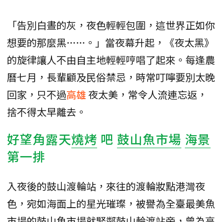
「告別白晝的灰，夜色輕輕包圍，這世界正如你
想要的那麼黑……。」當夜幕升起，《夜太黑》
的旋律讓人不由自主地輕輕哼唱了起來。每逢農
曆七月，長輩顧及民俗禁忌，時常叮嚀要別太晚
回家，只不過
高雄
夜太美，常令人流連忘返，
捨不得太早離去。
好望角露天
燒烤
吧
鼓山魚市場
海景
第一排
入夜後的鼓山渡輪站，來往的渡輪妝點港灣夜
色，宛如海面上的星光璀璨，被譽為全臺最美魚
市場的鼓山魚市場就緊鄰鼓山輪渡站旁，曾為高