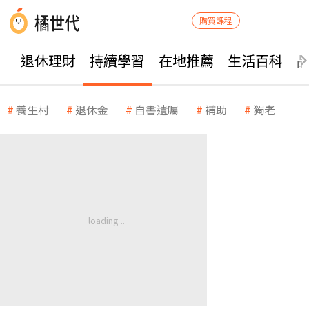
購買課程
退休理財
持續學習
在地推薦
生活百科
養生村
退休金
自書遺囑
補助
獨老