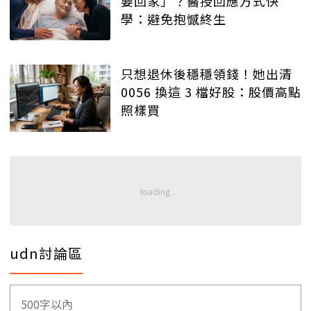
要回家」？醫授回應方式快
學：避免抱憾終生
只想退休後穩穩領錢！她出清
0056 換這 3 檔好股：股價高點
照樣買
udn討論區