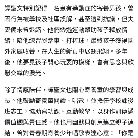
譚聖文特別記得一名患有過動症的寄養男孩，曾
因行為被學校及社區誤解，甚至遭到抗議，但夫
妻倆未曾退縮。他們透過運動幫助孩子釋放情
緒，陪他練習腳踏車、打棒球，最終孩子獲得國
外家庭收養，在人生的新頁中展翅飛翔。多年
後，他夢見孩子開心玩耍的模樣，會有思念與欣
慰交織的淚光。
除了情感陪伴，譚聖文也關心寄養童的學習與成
長。他鼓勵寄養童閱讀、唱歌，並擔任學校課後
班志工，協助寫功課、互動教學，以身作則傳遞
價值觀與責任感。他也用幽默與創意建立親子連
結，曾對青春期寄養少年唱歌表達心意：「你是