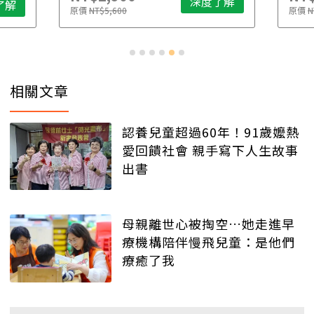
深度了解
了解
原價
NT$5,600
原價
N
相關文章
認養兒童超過60年！91歲嬤熱
愛回饋社會 親手寫下人生故事
出書
母親離世心被掏空…她走進早
療機構陪伴慢飛兒童：是他們
療癒了我