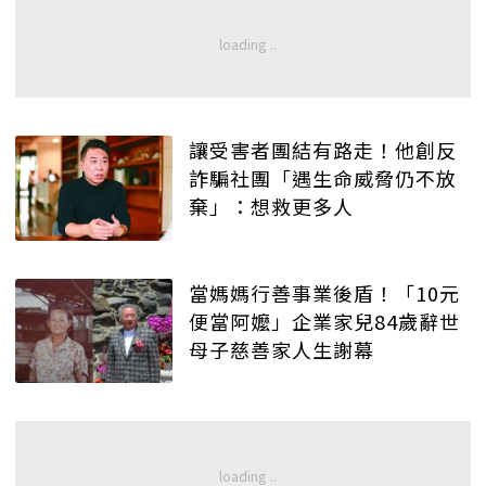
讓受害者團結有路走！他創反
詐騙社團「遇生命威脅仍不放
棄」：想救更多人
當媽媽行善事業後盾！「10元
便當阿嬤」企業家兒84歲辭世
母子慈善家人生謝幕