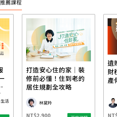
推薦課程
遺
報
打造安心住的家｜裝
財
一
修前必懂！住到老的
產
一
居住規劃全攻略
先
毒生活
林黛羚
NT$2,900
NT$