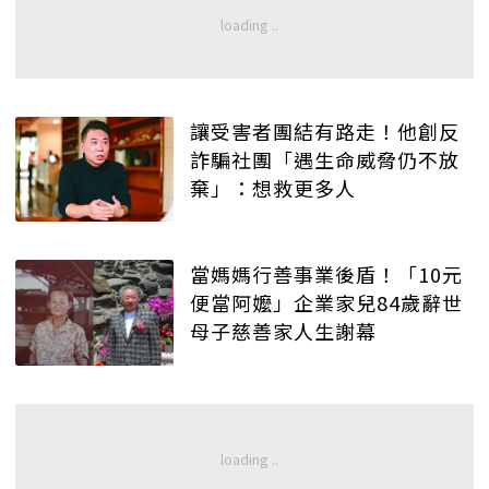
讓受害者團結有路走！他創反
詐騙社團「遇生命威脅仍不放
棄」：想救更多人
當媽媽行善事業後盾！「10元
便當阿嬤」企業家兒84歲辭世
母子慈善家人生謝幕