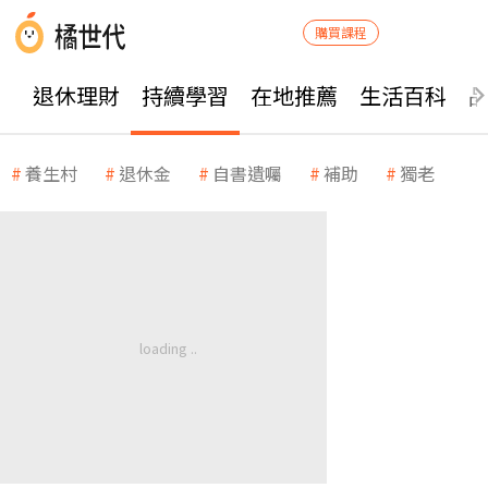
購買課程
退休理財
持續學習
在地推薦
生活百科
養生村
退休金
自書遺囑
補助
獨老