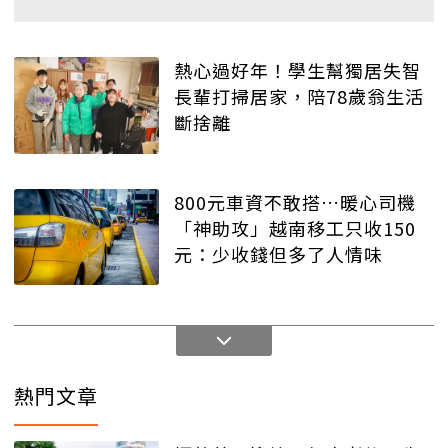
熱心過好年！學生幫獨居失智
長輩打掃居家，陪78歲翁生活
斷捨離
800元車資不敢搭…暖心司機
「神助攻」越南移工只收150
元：少收錢但多了人情味
熱門文章