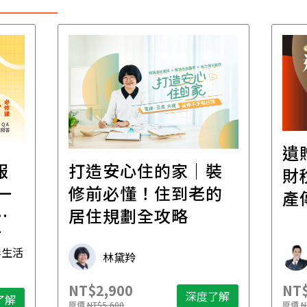
遺
報
打造安心住的家｜裝
財
一
修前必懂！住到老的
產
一
居住規劃全攻略
先
毒生活
林黛羚
NT$2,900
NT$
深度了解
了解
原價
NT$5,600
原價
N