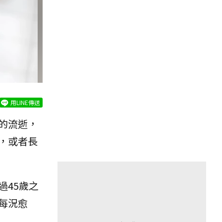
用LINE傳送
的流逝，
，或者長
過45歲之
每況愈