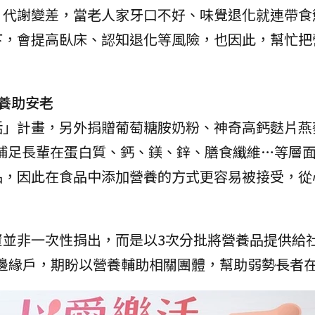
、代謝變差，當老人家牙口不好、味覺退化就連帶食
下，會提高臥床、認知退化等風險，也因此，幫忙把
營養助安老
活」計畫，另外捐贈葡萄糖胺奶粉、神奇高鈣麩片燕
，補足長輩在蛋白質、鈣、鎂、鋅、膳食纖維…等層
品，因此在食品中添加營養的方式更容易被接受，從
資並非一次性捐出，而是以3次分批將營養品提供給
邊緣戶，期盼以營養輔助相關團體，幫助弱勢長者