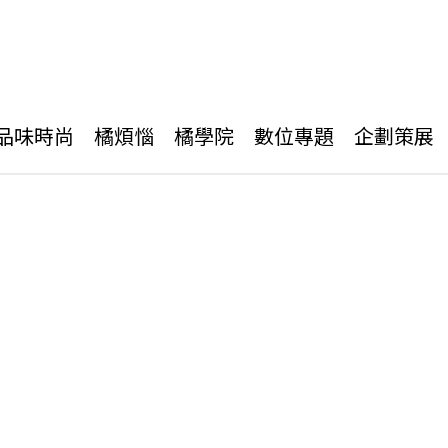
品味時尚
橘煩惱
橘學院
數位專題
企劃策展