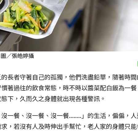
 圖／張皓婷攝
乏的長者守著自己的孤獨，他們洗盡鉛華，隨著時間
習慣著過往的飲食常態，時不時以醬菜配白飯為一餐
狀態下，久而久之身體就出現各種警訊。
餐、沒一餐、沒一餐........」的生活，偏偏，人
需求，若沒有人及時伸出手幫忙，老人家的身體只能