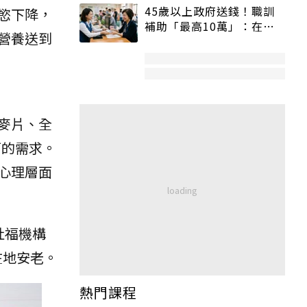
45歲以上政府送錢！職訓
慾下降，
補助「最高10萬」：在
營養送到
職、待業都能申請
麥片、全
面的需求。
心理層面
社福機構
在地安老。
熱門課程