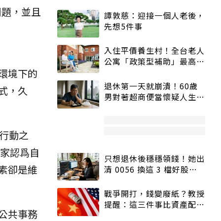
問題，並且
譚敦慈：迎接一個人老後，
先想5件事
入住平價養生村！全台老人
公寓「政策型補助」最高打
環境下的
5折
退休第一天就崩潰！60歲
式，久
男對著超商便當懷疑人生
「一切好安靜」
行動之
人家認爲自
只想退休後穩穩領錢！她出
素卻是維
清 0056 換這 3 檔好股：
股價高點照樣買
戰爭開打，錢變廢紙？教授
提醒：這三件事比資產配置
公共事務
更重要！