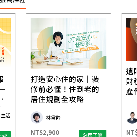
遺
報
打造安心住的家｜裝
財
一
修前必懂！住到老的
產
一
居住規劃全攻略
先
毒生活
林黛羚
NT$2,900
NT$
深度了解
了解