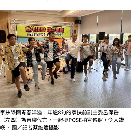
家扶樂團青春洋溢，年逾8旬的家扶前副主委呂保岳
（左四）為音樂代言，一起擺POSE拍宣傳照，令人讚
嘆。 圖／記者蔡維斌攝影