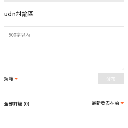
udn討論區
規範
發布
最新發表在前
全部評論 (
)
0