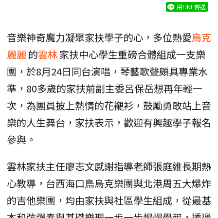
用LINE傳送
音樂神奇魔力凝聚家扶學子的心，多位熱愛
烏克
麗麗
的
雲林
家扶中心學生重磅合體組成一支樂
團，於8月24日同台演唱，琴藝歌聲頗具專業水
準，80多歲的家扶前副主委呂保岳想再年輕一
次，為團員披上熱情的花襯衫，鼓勵勇敢站上音
樂的人生舞台，家扶表示，歡迎有興趣學子報名
參與。
雲林家扶主任廖志文感謝指導老師張庭維長期熱
心教導，台西海口鳥烏克樂團與北港周五大爆炸
的吉他樂團，均由家扶與社區學生組成，從最基
本和弦彈奏與基礎樂理一步一步慢慢學起，透過