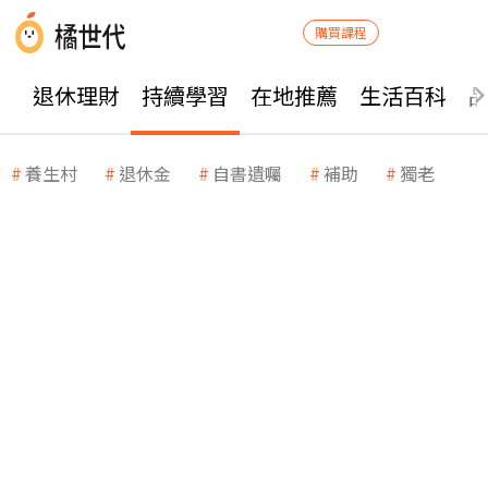
購買課程
退休理財
持續學習
在地推薦
生活百科
養生村
退休金
自書遺囑
補助
獨老