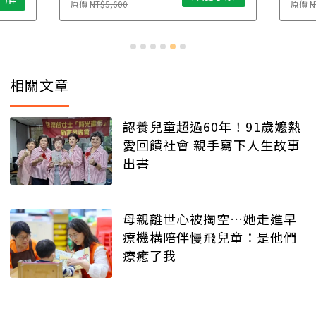
原價
NT$5,600
原價
N
相關文章
認養兒童超過60年！91歲嬤熱
愛回饋社會 親手寫下人生故事
出書
母親離世心被掏空…她走進早
療機構陪伴慢飛兒童：是他們
療癒了我