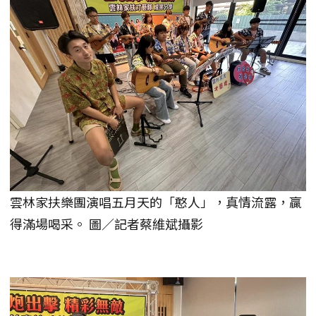
雲林家扶樂團演唱五月天的「憨人」，真情流露，贏
得滿場喝采。 圖／記者蔡維斌攝影