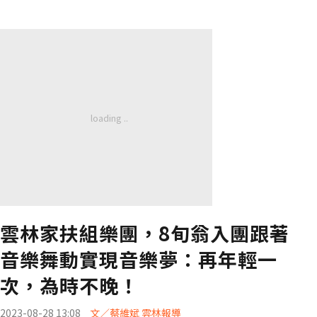
雲林家扶組樂團，8旬翁入團跟著
音樂舞動實現音樂夢：再年輕一
次，為時不晚！
2023-08-28 13:08
文／蔡維斌 雲林報導