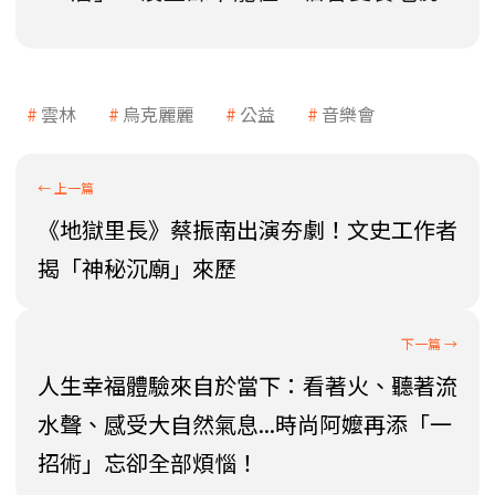
雲林
烏克麗麗
公益
音樂會
《地獄里長》蔡振南出演夯劇！文史工作者
揭「神秘沉廟」來歷
人生幸福體驗來自於當下：看著火、聽著流
水聲、感受大自然氣息...時尚阿嬤再添「一
招術」忘卻全部煩惱！