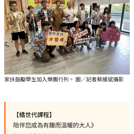
家扶鼓勵學生加入樂團行列。 圖／記者蔡維斌攝影
【橘世代課程】
陪伴您成為有趣而溫暖的大人》