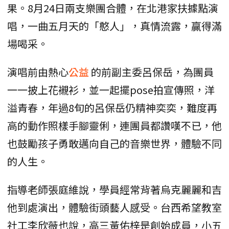
果。8月24日兩支樂團合體，在北港家扶據點演
唱，一曲五月天的「憨人」，真情流露，贏得滿
場喝采。
演唱前由熱心
公益
的前副主委呂保岳，為團員
一一披上花襯衫，並一起擺pose拍宣傳照，洋
溢青春，年過8旬的呂保岳仍精神奕奕，難度再
高的動作照樣手腳靈俐，連團員都讚嘆不已，他
也鼓勵孩子勇敢邁向自己的音樂世界，體驗不同
的人生。
指導老師張庭維說，學員經常背著烏克麗麗和吉
他到處演出，體驗街頭藝人感受。台西希望教室
社工李欣薇也說，高三黃佑梓是創始成員，小五