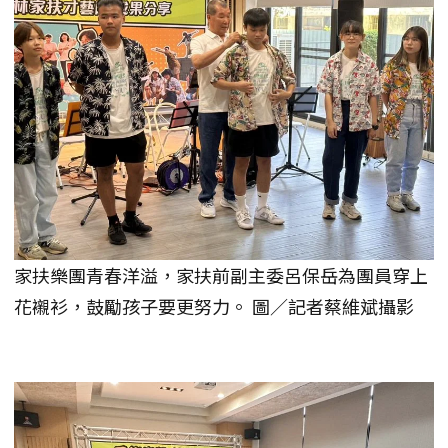
家扶樂團青春洋溢，家扶前副主委呂保岳為團員穿上
花襯衫，鼓勵孩子要更努力。 圖／記者蔡維斌攝影