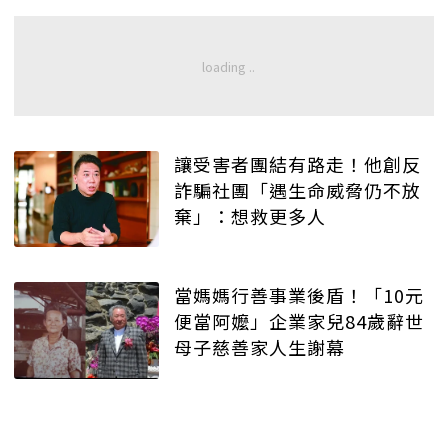
讓受害者團結有路走！他創反
詐騙社團「遇生命威脅仍不放
棄」：想救更多人
當媽媽行善事業後盾！「10元
便當阿嬤」企業家兒84歲辭世
母子慈善家人生謝幕