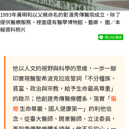
1993年黃明和以父親命名的彰濱秀傳醫院成立，除了
提供醫療服務，裡面還有醫學博物館、藝廊。 圖／本
報資料照片
用LINE傳送
他以人文的視野與科學的思維，一步一腳
印實現醫聖希波克拉底誓詞「不分種族、
貧富、政治與宗教，給予生命最高尊重」
的啟示；他創建秀傳醫療體系，落實「
偏
鄉
生命尊嚴、國人健康第一」的利他信
念。從臺大醫師、開業醫師、立法委員，
再到秀傳醫療體系總裁，他不忘初心，一