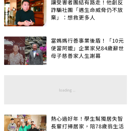
讓受害者團結有路走！他創反
詐騙社團「遇生命威脅仍不放
棄」：想救更多人
當媽媽行善事業後盾！「10元
便當阿嬤」企業家兒84歲辭世
母子慈善家人生謝幕
熱心過好年！學生幫獨居失智
長輩打掃居家，陪78歲翁生活