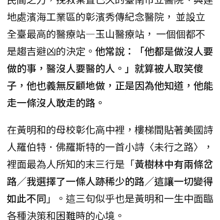
地處濱海工業區的彰濱秀傳紀念醫院， 並設立
全臺最高的醫療站—玉山醫療站， 一個個都不
是趨吉避凶的決定。
他常說：「他都是做沒人要
做的事，醫沒人要醫的人。」就算被人取笑傻
子，他也義無反顧地做，正是因為他知道，他能
走一條沒人敢走的路。
在黃明和的母校彰化高中裡，樓梯間貼著美國詩
人羅伯特．佛羅斯特的一首小詩〈未行之路〉，
裡面最為人所知的末三行是「
黃樹林中有兩條岔
路／我選擇了一條人跡稀少的路／這讓一切變得
如此不同
」。這三句似乎也是黃明和一生中面臨
各種決策和困難時的心境。