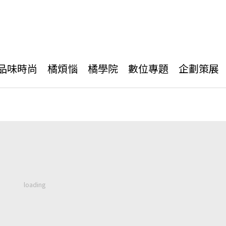
品味時尚
橘煩惱
橘學院
數位專題
企劃策展