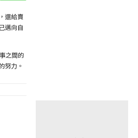
，還給賣
己邁向自
事之間的
的努力。