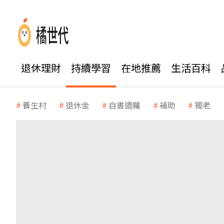
退休理財
持續學習
在地推薦
生活百科
養生村
退休金
自書遺囑
補助
獨老