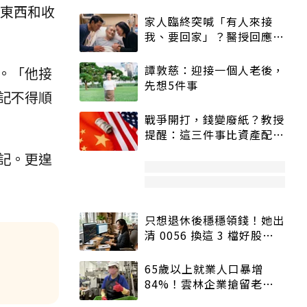
東西和收
家人臨終突喊「有人來接
我、要回家」？醫授回應方
式快學：避免抱憾終生
譚敦慈：迎接一個人老後，
。「他接
先想5件事
記不得順
戰爭開打，錢變廢紙？教授
提醒：這三件事比資產配置
更重要！
記。更遑
只想退休後穩穩領錢！她出
清 0056 換這 3 檔好股：
股價高點照樣買
65歲以上就業人口暴增
84%！雲林企業搶留老員
工：穩定性高、經驗豐富