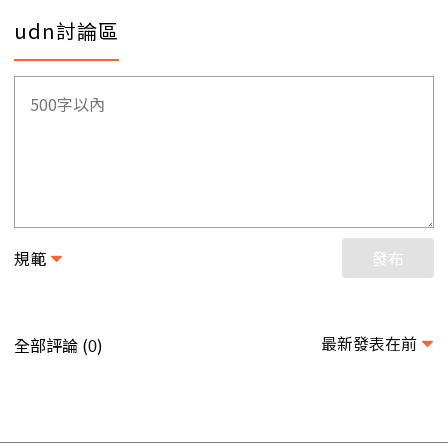
udn討論區
規範
發布
最新發表在前
全部評論 (
)
0