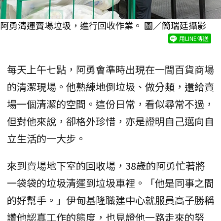
阿勇清運賣場垃圾，進行回收作業。 圖／簡瑞廷攝影
用LINE傳送
每天上午七點，阿勇會準時出現在一間百貨商場
的清潔現場。他熟練地倒垃圾、做分類，還給賣
場一個清潔的空間。這份日常，看似尋常不過，
但對他來說，卻格外珍惜，亦是證明自己邁向自
立生活的一大步。
來到賣場地下室的回收場，38歲的阿勇忙著將
一袋袋的垃圾清運到垃圾車裡。「他是同事之間
的好幫手。」伊甸基隆職建中心就服員高子勝稱
讚他認真工作的態度，也見證他一路走來的努