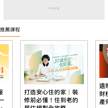
推薦課程
遺
報
打造安心住的家｜裝
財
一
修前必懂！住到老的
產
一
居住規劃全攻略