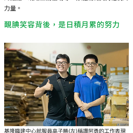
力量。
靦腆笑容背後，是日積月累的努力
基隆職建中心就服員高子勝(左)稱讚阿勇的工作表現