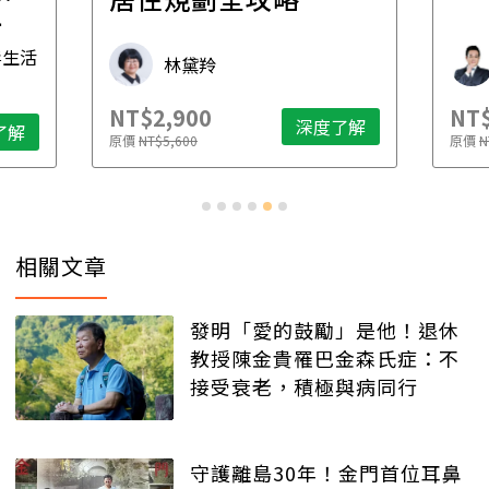
先
毒生活
林黛羚
NT$2,900
NT$
深度了解
了解
原價
NT$5,600
原價
N
相關文章
發明「愛的鼓勵」是他！退休
教授陳金貴罹巴金森氏症：不
接受衰老，積極與病同行
守護離島30年！金門首位耳鼻