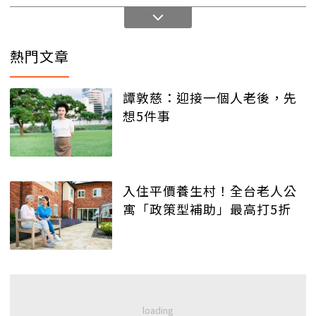
熱門文章
譚敦慈：迎接一個人老後，先
想5件事
入住平價養生村！全台老人公
寓「政策型補助」最高打5折