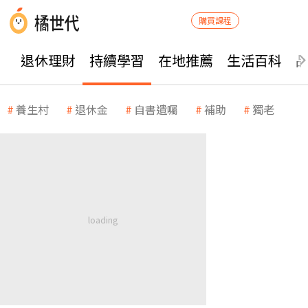
購買課程
退休理財
持續學習
在地推薦
生活百科
養生村
退休金
自書遺囑
補助
獨老