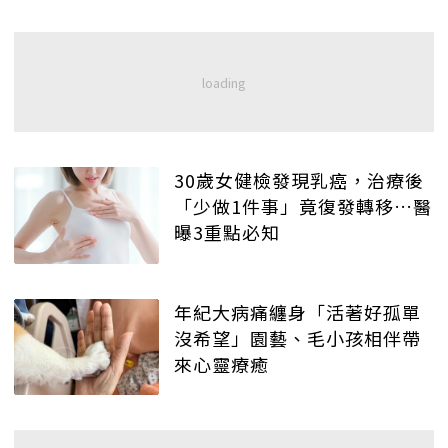
30歲女健檢發現乳癌，治療後
「少做1件事」竟復發轉移…醫
曝3重點必知
年紀大病痛纏身「活著好孤單
沒希望」園藝、毛小孩相伴帶
來心靈療癒