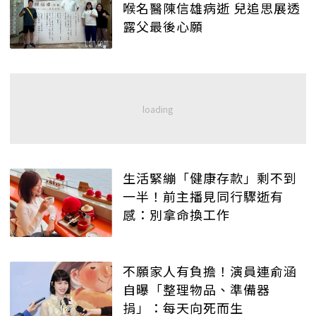
喉名醫陳信雄病逝 兒追思展透
露父最後心願
生活緊繃「健康存款」剩不到
一半！前主播見同行驟逝有
感：別拿命換工作
不願家人有負擔！演員連俞涵
自曝「整理物品、準備器
捐」：每天向死而生