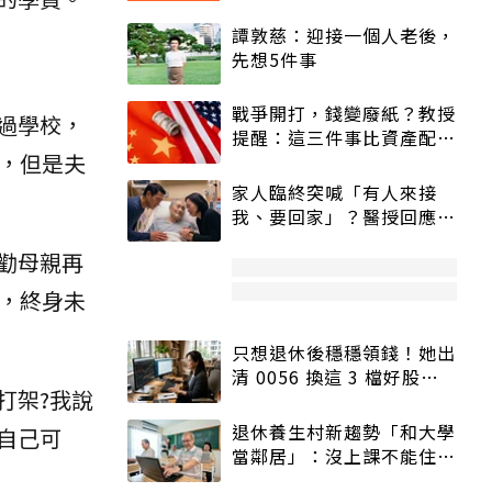
譚敦慈：迎接一個人老後，
先想5件事
戰爭開打，錢變廢紙？教授
過學校，
提醒：這三件事比資產配置
，但是夫
更重要！
家人臨終突喊「有人來接
我、要回家」？醫授回應方
式快學：避免抱憾終生
勸母親再
，終身未
只想退休後穩穩領錢！她出
清 0056 換這 3 檔好股：
打架?我說
股價高點照樣買
退休養生村新趨勢「和大學
自己可
當鄰居」：沒上課不能住、
宿舍變養老房