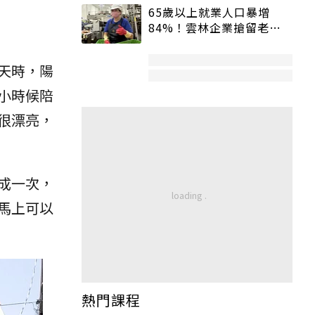
65歲以上就業人口暴增
84%！雲林企業搶留老員
工：穩定性高、經驗豐富
天時，陽
小時候陪
很漂亮，
成一次，
馬上可以
熱門課程