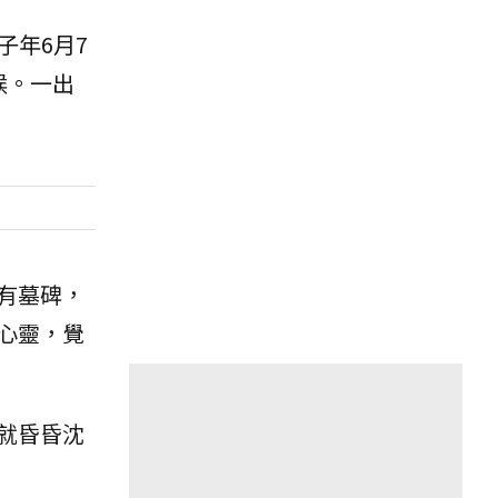
子年6月7
候。一出
有墓碑，
心靈，覺
就昏昏沈