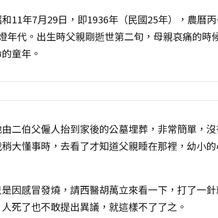
11年7月29日，即1936年（民國25年），農曆丙
無燈年代。出生時父親剛逝世第二旬，母親哀痛的時
命的童年。
地由二伯父僱人抬到家後的公墓埋葬，非常簡單，沒
我稍大懂事時，去看了才知道父親睡在那裡，幼小的
只是因感冒發燒，請西醫胡萬立來看一下，打了一針
，人死了也不敢提出異議，就這樣不了了之。