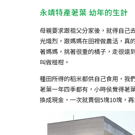
永靖特產荖葉 幼年的生計
母親要求跟祖父分家後，就得自己
光熾烈，跟媽媽在田裡做農活，真
著媽媽，挑著很重的橘子，走很遠
叫做椪柑。
種田所得的稻米都供自己食用，我
荖葉一年四季都有，小時侯覺得荖
換成現金，一次就賣個5塊10塊，