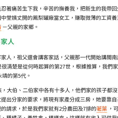
能忍著痛苦生下我，辛苦的撫養我，把新生的我帶回
田中堂姨丈開的鳳梨罐廠當女工，賺取微薄的工資養
靖
－父親的家鄉。
客家人
客家人，祖父還會講客家話，父親那一代開始講閩南
是很清楚是從何時起算的第27世，根據推算，我們家
永靖的第5代。
族，大伯、二伯家中各有十多人，他們家的孩子都沒
父提出分家的要求，將現有家產分成三房，她要靠自
的請求，於是我們家就有2分農田及7排的
荖葉
，
葉、種橘子、養牲禽，樣樣來，這樣就有收入可供我