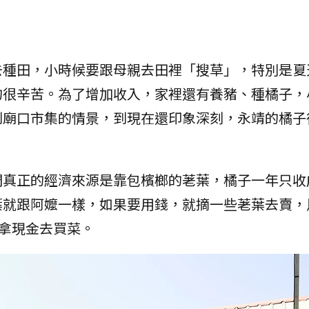
去種田，小時候要跟母親去田裡「搜草」，特別是夏
的很辛苦。為了增加收入，家裡還有養豬、種橘子，
到廟口市集的情景，到現在還印象深刻，永靖的橘子
們真正的經濟來源是靠包檳榔的荖葉，橘子一年只收
葉就跟阿嬤一樣，如果要用錢，就摘一些荖葉去賣，
再拿現金去買菜。