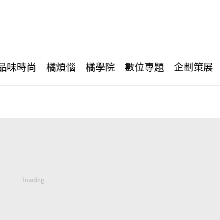
品味時尚
橘煩惱
橘學院
數位專題
企劃策展