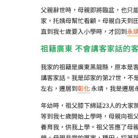
父親辭世時，母親即將臨盆，也只
家，托姨母幫忙看顧。母親白天到
直到我七歲要入小學時，才回到
永
祖籍廣東 不會講客家話的
我家的祖籍是廣東黑龍縣，原本是
講客家話。我是邱家的第27世，不
左右，遷居到
彰化
永靖，我是遷居
年幼時，祖父膝下綿延23人的大家
等到我七歲開始上學時，母親向祖
養育我，供我上學。祖父答應了母親
營。母親非常的厲害，種田、採荖