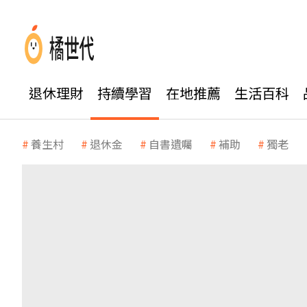
退休理財
持續學習
在地推薦
生活百科
養生村
退休金
自書遺囑
補助
獨老