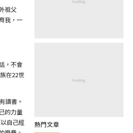
外祖父
育我，一
話，不會
族在22世
有讀書。
己的力量
可以自己經
熱門文章
的學費。