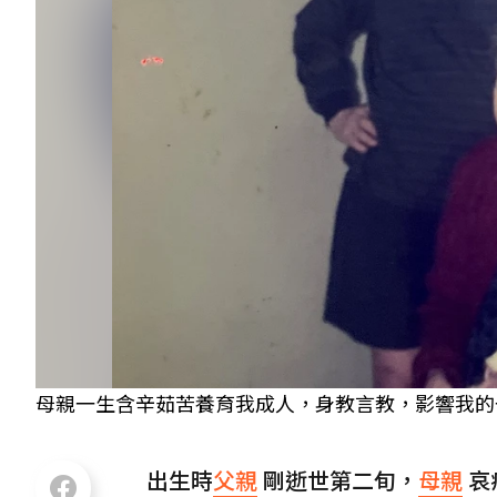
母親一生含辛茹苦養育我成人，身教言教，影響我的
出生時
父親
剛逝世第二旬，
母親
哀